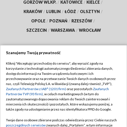
GORZÓW WLKP.
/
KATOWICE
/
KIELCE
/
KRAKÓW
/
LUBLIN
/
ŁÓDŹ
/
OLSZTYN
/
OPOLE
/
POZNAŃ
/
RZESZÓW
/
SZCZECIN
/
WARSZAWA
/
WROCŁAW
Szanujemy Twoją prywatność
Dołącz do nas:
Kliknij "Akceptuję i przechodzę do serwisu", aby wyrazić zgody na
korzystanie z technologii automatycznego śledzenia i zbierania danych,
TVP
dostęp do informacji na Twoim urządzeniu końcowym i ich
Abonament TVP
przechowywanie oraz na przetwarzanie Twoich danych osobowych przez
Regulamin TVP
nas, czyli Telewizję Polską S.A. w likwidacji (zwaną dalej również „TVP”),
Emisja w TVP
Polityka prywatności
Zaufanych Partnerów z IAB* (1201 firm)
oraz pozostałych
Zaufanych
Partnerów TVP (93 firm)
, w celach marketingowych (w tym do
Centrum informacji TVP
Moje zgody
zautomatyzowanego dopasowania reklam do Twoich zainteresowań i
mierzenia ich skuteczności) i pozostałych, które wskazujemy poniżej, a
Naziemna Telewizja Cyfrowa
Pomoc
także zgody na udostępnianie przez nas identyfikatora PPID do Google.
Sklep TVP
Biuro reklamy
Twoje dane osobowe zbierane podczas odwiedzania przez Ciebie naszych
Rada Programowa
Kontakt
poszczególnych serwisów
zwanych dalej „Portalem”, w tym informacje