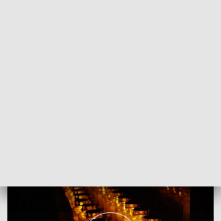
POWRÓT DO
GDAŃSK
TVP REGIONY
Pożegnania ostatniego roku na Pomorzu
2017-11-01