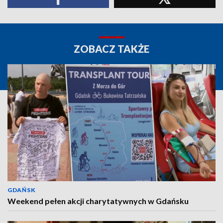
ZOBACZ TAKŻE
GDAŃSK
Weekend pełen akcji charytatywnych w Gdańsku