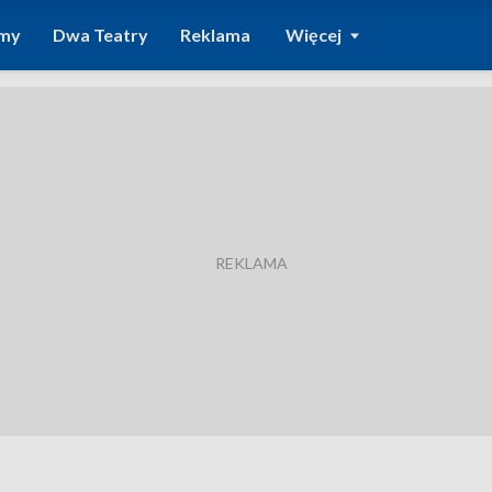
amy
Dwa Teatry
Reklama
Więcej