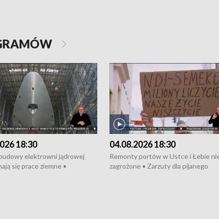
OGRAMÓW
026 18:30
04.08.2026 18:30
 budowy elektrowni jądrowej
Remonty portów w Ustce i Łebie ni
ają się prace ziemne •
zagrożone • Zarzuty dla pijanego
o umowę na budowę obwodnicy
kierowcy ciągnika • Protest
u Gdańskiego • Za kilka dni
poszkodowanych przez dewelopera
e ORP „Wicher” • 18 milionów
Gdyni • Milion zł dla dzieci z UCK od
a inwestycje w szkołach w Rumi
Cancer Fighters • Efekty wpisu Gdy
owie • Nowy sprzęt
Listę UNESCO • Kaszubscy kuczerz