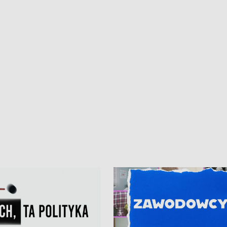
iczny dla Puckiego Szpitala • Na
witali Tour de Pologne
znów rekordowe upały