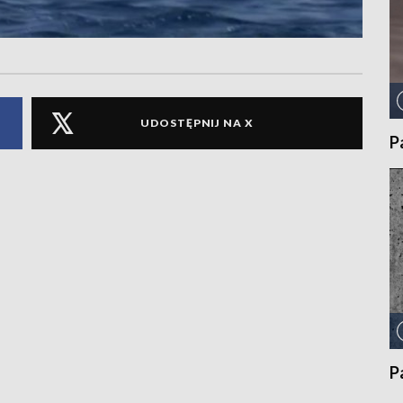
UDOSTĘPNIJ NA X
P
P