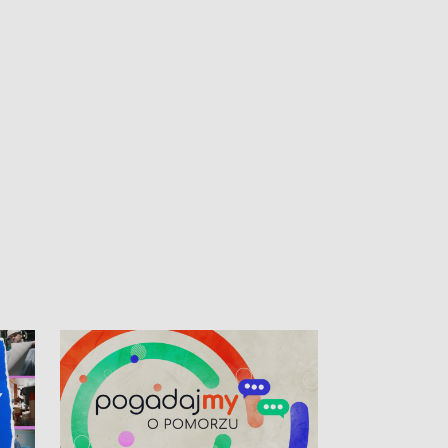
kibiców na trasie przejazdu peletonu
Tour de Pologne przez Kaszuby