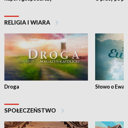
RELIGIA I WIARA
Droga
Słowo o Ewang
SPOŁECZEŃSTWO