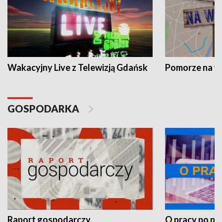
Wakacyjny Live z Telewizją Gdańsk
Pomorze na 
GOSPODARKA
Raport gospodarczy
O pracy po pr