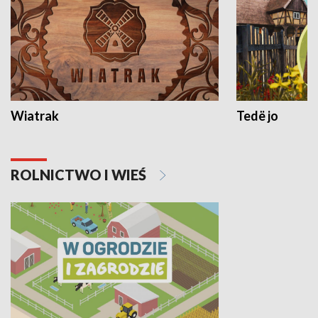
Wiatrak
Tedë jo
ROLNICTWO I WIEŚ