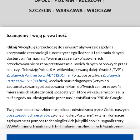
OPOLE
/
POZNAŃ
/
RZESZÓW
/
SZCZECIN
/
WARSZAWA
/
WROCŁAW
Szanujemy Twoją prywatność
Dołącz do nas:
Kliknij "Akceptuję i przechodzę do serwisu", aby wyrazić zgody na
korzystanie z technologii automatycznego śledzenia i zbierania danych,
TVP
dostęp do informacji na Twoim urządzeniu końcowym i ich
Abonament TVP
przechowywanie oraz na przetwarzanie Twoich danych osobowych przez
Regulamin TVP
nas, czyli Telewizję Polską S.A. w likwidacji (zwaną dalej również „TVP”),
Emisja w TVP
Zaufanych Partnerów z IAB* (1201 firm)
oraz pozostałych
Zaufanych
Polityka prywatności
Partnerów TVP (93 firm)
, w celach marketingowych (w tym do
Centrum informacji TVP
Moje zgody
zautomatyzowanego dopasowania reklam do Twoich zainteresowań i
mierzenia ich skuteczności) i pozostałych, które wskazujemy poniżej, a
Naziemna Telewizja Cyfrowa
Pomoc
także zgody na udostępnianie przez nas identyfikatora PPID do Google.
Sklep TVP
Biuro reklamy
Twoje dane osobowe zbierane podczas odwiedzania przez Ciebie naszych
Rada Programowa
poszczególnych serwisów
zwanych dalej „Portalem”, w tym informacje
Kontakt
zapisywane za pomocą technologii takich jak: pliki cookie, sygnalizatory
System NOS
WWW lub innych podobnych technologii umożliwiających świadczenie
dopasowanych i bezpiecznych usług, personalizację treści oraz reklam,
Informacje o nadawcy
Kanały
udostępnianie funkcji mediów społecznościowych oraz analizowanie