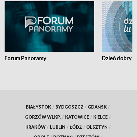
Forum Panoramy
Dzień dobry t
BIAŁYSTOK
/
BYDGOSZCZ
/
GDAŃSK
/
GORZÓW WLKP.
/
KATOWICE
/
KIELCE
/
KRAKÓW
/
LUBLIN
/
ŁÓDŹ
/
OLSZTYN
/