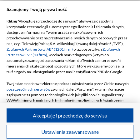
Szanujemy Twoją prywatność
Dołącz do nas:
Kliknij "Akceptuję i przechodzę do serwisu", aby wyrazić zgody na
korzystanie z technologii automatycznego śledzenia i zbierania danych,
TVP
dostęp do informacji na Twoim urządzeniu końcowym i ich
Abonament TVP
przechowywanie oraz na przetwarzanie Twoich danych osobowych przez
Regulamin TVP
nas, czyli Telewizję Polską S.A. w likwidacji (zwaną dalej również „TVP”),
Emisja w TVP
Zaufanych Partnerów z IAB* (1201 firm)
oraz pozostałych
Zaufanych
Polityka prywatności
Partnerów TVP (93 firm)
, w celach marketingowych (w tym do
Centrum informacji TVP
Moje zgody
zautomatyzowanego dopasowania reklam do Twoich zainteresowań i
mierzenia ich skuteczności) i pozostałych, które wskazujemy poniżej, a
Naziemna Telewizja Cyfrowa
Pomoc
także zgody na udostępnianie przez nas identyfikatora PPID do Google.
Sklep TVP
Biuro reklamy
Twoje dane osobowe zbierane podczas odwiedzania przez Ciebie naszych
Rada Programowa
poszczególnych serwisów
zwanych dalej „Portalem”, w tym informacje
Kontakt
zapisywane za pomocą technologii takich jak: pliki cookie, sygnalizatory
System NOS
WWW lub innych podobnych technologii umożliwiających świadczenie
dopasowanych i bezpiecznych usług, personalizację treści oraz reklam,
Informacje o nadawcy
Kanały
udostępnianie funkcji mediów społecznościowych oraz analizowanie
Akceptuję i przechodzę do serwisu
ruchu w Internecie.
Program dla prasy
©2026 Telewizja Polska S.A. w likwidacji
Biuro Reklamy
Twoje dane osobowe zbierane podczas odwiedzania przez Ciebie
Ustawienia zaawansowane
poszczególnych serwisów
na Portalu, takie jak adresy IP, identyfikatory
Ogłoszenie przetargowe