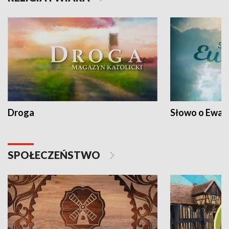
Droga
Słowo o Ewang
SPOŁECZEŃSTWO