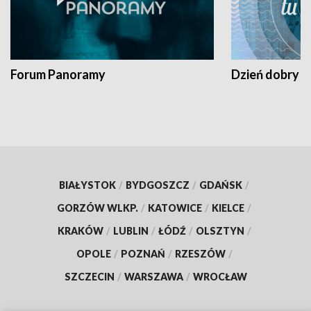
Forum Panoramy
Dzień dobry t
BIAŁYSTOK
/
BYDGOSZCZ
/
GDAŃSK
/
GORZÓW WLKP.
/
KATOWICE
/
KIELCE
/
KRAKÓW
/
LUBLIN
/
ŁÓDŹ
/
OLSZTYN
/
OPOLE
/
POZNAŃ
/
RZESZÓW
/
SZCZECIN
/
WARSZAWA
/
WROCŁAW