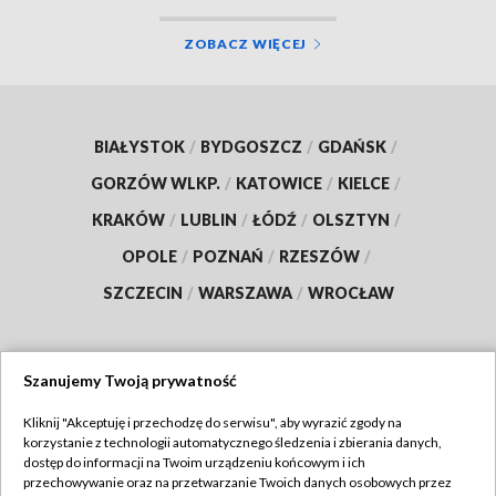
ZOBACZ WIĘCEJ
BIAŁYSTOK
/
BYDGOSZCZ
/
GDAŃSK
/
GORZÓW WLKP.
/
KATOWICE
/
KIELCE
/
KRAKÓW
/
LUBLIN
/
ŁÓDŹ
/
OLSZTYN
/
OPOLE
/
POZNAŃ
/
RZESZÓW
/
SZCZECIN
/
WARSZAWA
/
WROCŁAW
Szanujemy Twoją prywatność
Dołącz do nas:
Kliknij "Akceptuję i przechodzę do serwisu", aby wyrazić zgody na
korzystanie z technologii automatycznego śledzenia i zbierania danych,
TVP
dostęp do informacji na Twoim urządzeniu końcowym i ich
Abonament TVP
przechowywanie oraz na przetwarzanie Twoich danych osobowych przez
Regulamin TVP