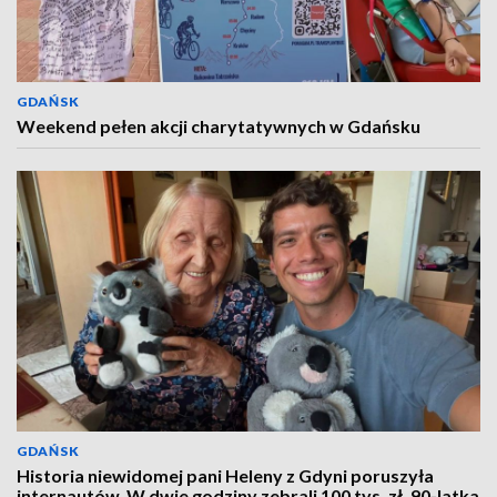
GDAŃSK
Weekend pełen akcji charytatywnych w Gdańsku
GDAŃSK
Historia niewidomej pani Heleny z Gdyni poruszyła
internautów. W dwie godziny zebrali 100 tys. zł. 90-latka