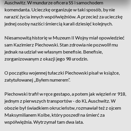
Auschwitz. W mundurze oficera SS i samochodem
komendanta. Ucieczkę organizuje w taki sposób, by nie
narazić życia innych współwięźniów. A przecież za ucieczkę
jednej osoby naziści śmiercią karali dziesięć kolejnych.
Niesamowitą historię w Muzeum II Wojny miał opowiedzieć
sam Kazimierz Piechowski. Stan zdrowia nie pozwolił mu
jednak na udział we własnym benefisie. Benefisie,
zorganizowanym z okazji jego 98 urodzin.
O początku wojennej tułaczki Piechowski pisał w książce,
zatytułowanej „Byłem numerem”.
Piechowski trafił w ręce gestapo, a potem jak więzień nr 918,
jednym z pierwszych transportów - do KL Auschwitz. W
obozie był świadkiem okrucieństw, rozmawiał też z ojcem
Maksymilianem Kolbe, który poszedł na śmierć za
współwięźnia. Wytrzymał tam dwa lata.