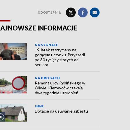
UDOSTĘPNIJ:
AJNOWSZE INFORMACJE
NA SYGNALE
19-latek zatrzymany na
gorącym uczynku. Przyszedł
po 30 tysięcy złotych od
seniora
NA DROGACH
Remont ulicy Rybińskiego w
Oliwie. Kierowców czekają
dwa tygodnie utrudnień
INNE
Dotacje na usuwanie azbestu