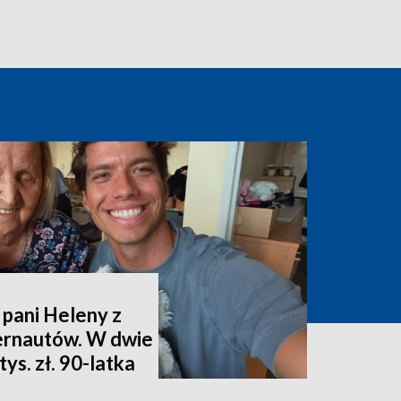
 pani Heleny z
ternautów. W dwie
ys. zł. 90-latka