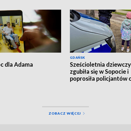
GDAŃSK
c dla Adama
Sześcioletnia dziewcz
zgubiła się w Sopocie i
poprosiła policjantów 
pomoc
ZOBACZ WIĘCEJ