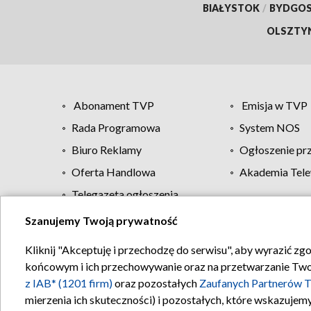
BIAŁYSTOK
/
BYDGO
OLSZTY
Abonament TVP
Emisja w TVP
Rada Programowa
System NOS
Biuro Reklamy
Ogłoszenie pr
Oferta Handlowa
Akademia Tele
Telegazeta ogłoszenia
Szanujemy Twoją prywatność
Regulamin TVP
Kliknij "Akceptuję i przechodzę do serwisu", aby wyrazić zg
końcowym i ich przechowywanie oraz na przetwarzanie Twoich
z IAB* (1201 firm)
oraz pozostałych
Zaufanych Partnerów T
mierzenia ich skuteczności) i pozostałych, które wskazujemy