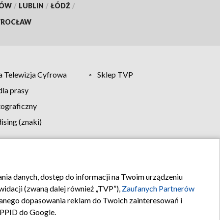
KÓW
/
LUBLIN
/
ŁÓDŹ
/
ROCŁAW
 Telewizja Cyfrowa
Sklep TVP
la prasy
tograficzny
sing (znaki)
klamy
Kontakt
rania danych, dostęp do informacji na Twoim urządzeniu
idacji (zwaną dalej również „TVP”),
Zaufanych Partnerów
anego dopasowania reklam do Twoich zainteresowań i
a PPID do Google.