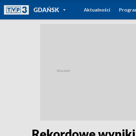
POWRÓT DO
GDAŃSK
Aktualności
Progr
TVP REGIONY
Rekordowe wyniki 