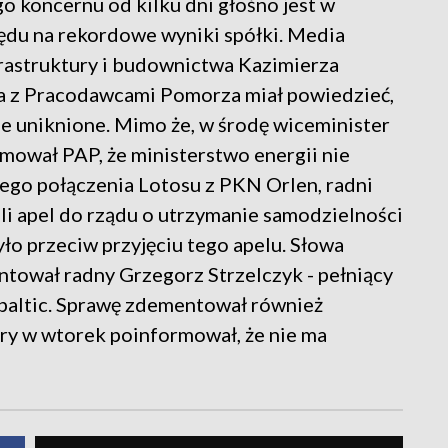
go koncernu od kilku dni głośno jest w
ędu na rekordowe wyniki spółki. Media
frastruktury i budownictwa Kazimierza
ia z Pracodawcami Pomorza miał powiedzieć,
ie uniknione. Mimo że, w środę wiceminister
mował PAP, że ministerstwo energii nie
ego połączenia Lotosu z PKN Orlen, radni
i apel do rządu o utrzymanie samodzielności
yło przeciw przyjęciu tego apelu. Słowa
ował radny Grzegorz Strzelczyk - pełniący
baltic. Sprawę zdementował również
óry w wtorek poinformował, że nie ma