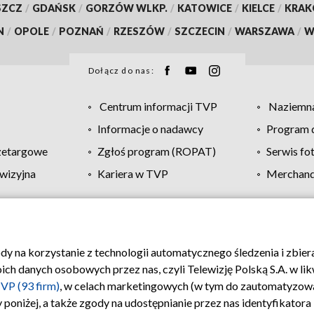
SZCZ
/
GDAŃSK
/
GORZÓW WLKP.
/
KATOWICE
/
KIELCE
/
KRA
N
/
OPOLE
/
POZNAŃ
/
RZESZÓW
/
SZCZECIN
/
WARSZAWA
/
W
Dołącz do nas:
Centrum informacji TVP
Naziemna
Informacje o nadawcy
Program d
zetargowe
Zgłoś program (ROPAT)
Serwis fo
wizyjna
Kariera w TVP
Merchandi
Polityka prywatności
Moje zgody
Pomoc
Biuro re
ody na korzystanie z technologii automatycznego śledzenia i zbie
 danych osobowych przez nas, czyli Telewizję Polską S.A. w likw
VP (93 firm)
, w celach marketingowych (w tym do zautomatyzow
 poniżej, a także zgody na udostępnianie przez nas identyfikator