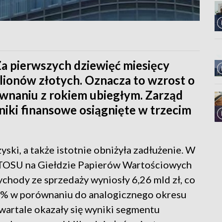
a pierwszych dziewięć miesięcy
ilionów złotych. Oznacza to wzrost o
ównaniu z rokiem ubiegłym. Zarząd
iki finansowe osiągnięte w trzecim
ski, a także istotnie obniżyła zadłużenie. W
LOTOSU na Giełdzie Papierów Wartościowych
ychody ze sprzedaży wyniosły 6,26 mld zł, co
0% w porównaniu do analogicznego okresu
wartale okazały się wyniki segmentu