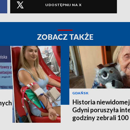
UDOSTĘPNIJ NA X
ZOBACZ TAKŻE
GDAŃSK
Historia niewidomej
nych
Gdyni poruszyła in
godziny zebrali 100 t
poleci do Australii