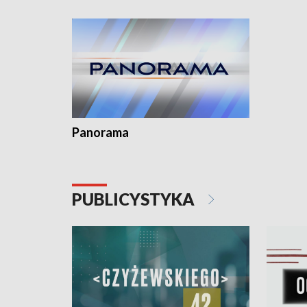
Dominika • Gdynia z lat 30. w
fotoplastikonie
Panorama
PUBLICYSTYKA