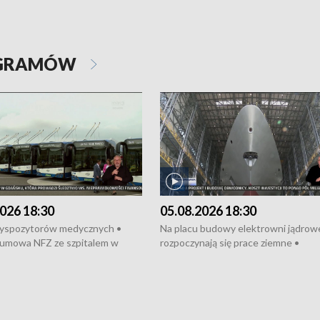
OGRAMÓW
026 18:30
05.08.2026 18:30
dyspozytorów medycznych •
Na placu budowy elektrowni jądrow
umowa NFZ ze szpitalem w
rozpoczynają się prace ziemne •
• Otwarto Morski Terminal
Podpisano umowę na budowę obwo
nkowy • Budowa morskiej farmy
Starogardu Gdańskiego • Za kilka dn
 • Korki na gdańskich Stogach •
wodowanie ORP „Wicher” • 18 mili
czne zachowania na torach •
złotych na inwestycje w szkołach w
nowych „trajtków” dla Gdyni
i Wejherowie • Nowy sprzęt