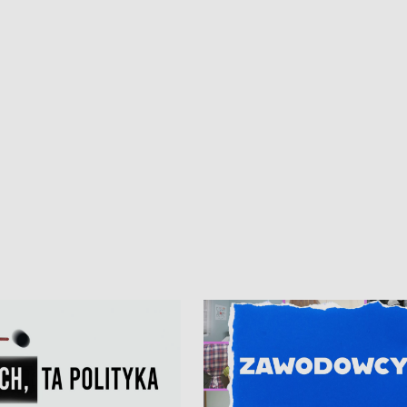
kardiologiczny dla Puckiego Szpitala
Pomorzu znów rekordowe upały