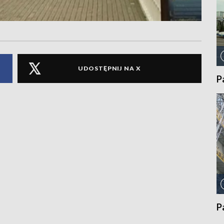
UDOSTĘPNIJ NA X
P
P