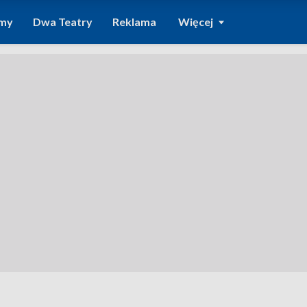
amy
Dwa Teatry
Reklama
Więcej