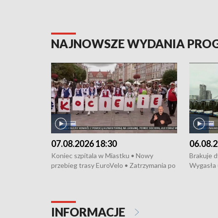
NAJNOWSZE WYDANIA PR
07.08.2026 18:30
06.08.2
Koniec szpitala w Miastku • Nowy
Brakuje 
przebieg trasy EuroVelo • Zatrzymania po
Wygasła 
bójce w Kościerzynie • Mieszkańcy
Miastku 
protestują przeciwko budowie trasy
Przeładu
tramwajowej • Kolejne konwoje
wiatrowej
humanitarne z Trójmiasta na Ukrainę •
Niebezpie
INFORMACJE
Święto Kociewia na Jarmarku św.
Dziewięć 