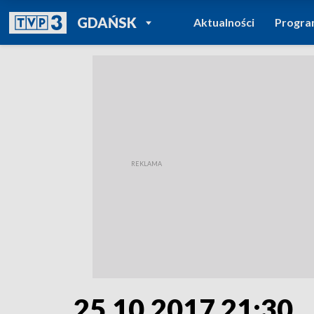
POWRÓT DO
GDAŃSK
Aktualności
Progr
TVP REGIONY
25.10.2017 21:30