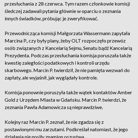
przesłuchania z 28 czerwca. Tym razem członkowie komisji
śledczej zadawali pytania głównie w oparciu o zeznania
innych świadków, próbując je zweryfikować.
Przewodnicząca komisji Małgorzata Wassermann zapytała
Marcina P., czy były plany, żeby OLT rozpoczęło przewóz
osób związanych z Kancelarią Sejmu, Senatu bądź Kancelarią
Prezydenta. Podczas przesłuchania komisja poruszała także
kwestię zaległości podatkowych i kontroli urzędu
skarbowego. Marcin P. twierdził, że nie pamięta wezwań do
zapłaty, ale wyjaśnił, jak wyglądały kontrole.
Komisja ponownie poruszyła także wątek kontaktów Amber
Gold z Urzędem Miasta w Gdańsku. Marcin P. twierdzi, że
zeznania Pawła Adamowicza są nieprawdziwe.
Kolejny raz Marcin P. zeznał, że nie zgadza się z
postawionymi mu zarzutami. Podkreślał natomiast, że jego
działania nie nosiły znamion oszustwa.