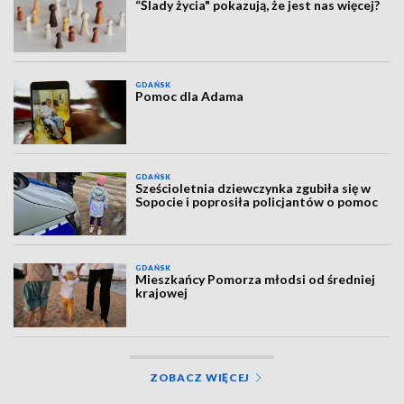
“Ślady życia" pokazują, że jest nas więcej?
GDAŃSK
Pomoc dla Adama
GDAŃSK
Sześcioletnia dziewczynka zgubiła się w
Sopocie i poprosiła policjantów o pomoc
GDAŃSK
Mieszkańcy Pomorza młodsi od średniej
krajowej
ZOBACZ WIĘCEJ