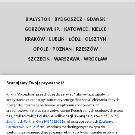
BIAŁYSTOK
/
BYDGOSZCZ
/
GDAŃSK
/
GORZÓW WLKP.
/
KATOWICE
/
KIELCE
/
KRAKÓW
/
LUBLIN
/
ŁÓDŹ
/
OLSZTYN
/
OPOLE
/
POZNAŃ
/
RZESZÓW
/
SZCZECIN
/
WARSZAWA
/
WROCŁAW
Szanujemy Twoją prywatność
Dołącz do nas:
Kliknij "Akceptuję i przechodzę do serwisu", aby wyrazić zgody na
korzystanie z technologii automatycznego śledzenia i zbierania danych,
TVP
dostęp do informacji na Twoim urządzeniu końcowym i ich
Abonament TVP
przechowywanie oraz na przetwarzanie Twoich danych osobowych przez
Regulamin TVP
nas, czyli Telewizję Polską S.A. w likwidacji (zwaną dalej również „TVP”),
Emisja w TVP
Polityka prywatności
Zaufanych Partnerów z IAB* (1201 firm)
oraz pozostałych
Zaufanych
Partnerów TVP (93 firm)
, w celach marketingowych (w tym do
Centrum informacji TVP
Moje zgody
zautomatyzowanego dopasowania reklam do Twoich zainteresowań i