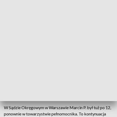
Marcin P. ponownie przed komisją Amber Gold
Marcin P. po raz drugi stanął przed komisją ds.
Amber Gold. Jego zeznania bulwersują
poszkodowanych - twórca piramidy finansowej
powiedział, że jego działania nie nosiły znamion
oszustwa, a księgowość była prowadzona
rzetelnie. Przesłuchanie w warszawskim Sądzie
Okręgowym trwało prawie pięć godzin.
W Sądzie Okręgowym w Warszawie Marcin P. był tuż po 12,
ponownie w towarzystwie pełnomocnika. To kontynuacja