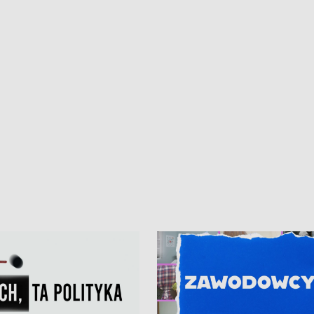
kardiologiczny dla Puckiego Szpitala
Pomorzu znów rekordowe upały