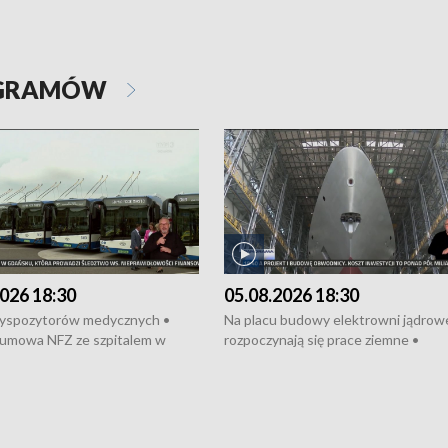
OGRAMÓW
026 18:30
05.08.2026 18:30
dyspozytorów medycznych •
Na placu budowy elektrowni jądrow
umowa NFZ ze szpitalem w
rozpoczynają się prace ziemne •
• Otwarto Morski Terminal
Podpisano umowę na budowę obwo
nkowy • Budowa morskiej farmy
Starogardu Gdańskiego • Za kilka dn
 • Korki na gdańskich Stogach •
wodowanie ORP „Wicher” • 18 mili
czne zachowania na torach •
złotych na inwestycje w szkołach w
nowych „trajtków” dla Gdyni
i Wejherowie • Nowy sprzęt