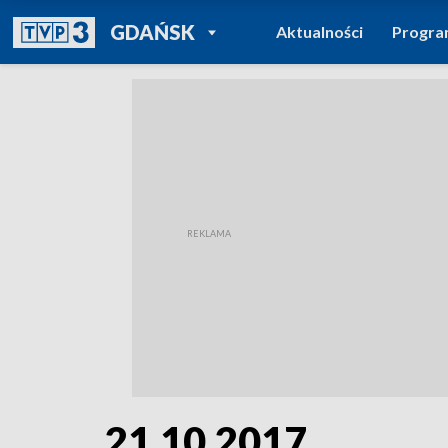
POWRÓT DO
GDAŃSK
Aktualności
Progr
TVP REGIONY
21.10.2017