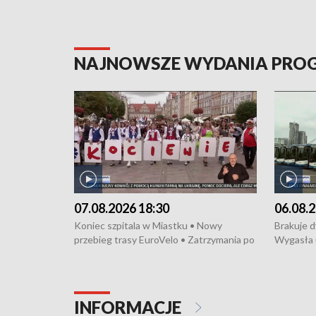
NAJNOWSZE WYDANIA PR
07.08.2026 18:30
06.08.2
Koniec szpitala w Miastku • Nowy
Brakuje 
przebieg trasy EuroVelo • Zatrzymania po
Wygasła 
bójce w Kościerzynie • Mieszkańcy
Miastku 
protestują przeciwko budowie trasy
Przeładu
tramwajowej • Kolejne konwoje
wiatrowej
humanitarne z Trójmiasta na Ukrainę •
Niebezpie
INFORMACJE
Święto Kociewia na Jarmarku św.
Dziewięć 