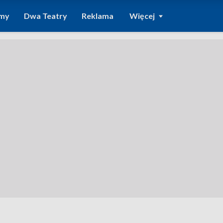
amy
Dwa Teatry
Reklama
Więcej