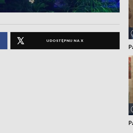
UDOSTĘPNIJ NA X
P
P