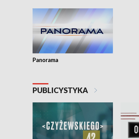
Dominika • Gdynia z lat 30. w
fotoplastikonie
Panorama
PUBLICYSTYKA