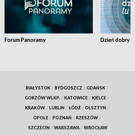
Forum Panoramy
Dzień dobry t
BIAŁYSTOK
/
BYDGOSZCZ
/
GDAŃSK
/
GORZÓW WLKP.
/
KATOWICE
/
KIELCE
/
KRAKÓW
/
LUBLIN
/
ŁÓDŹ
/
OLSZTYN
/
OPOLE
/
POZNAŃ
/
RZESZÓW
/
SZCZECIN
/
WARSZAWA
/
WROCŁAW