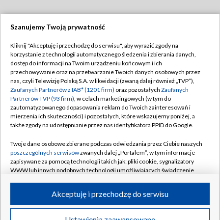
Szanujemy Twoją prywatność
Dołącz do nas:
Kliknij "Akceptuję i przechodzę do serwisu", aby wyrazić zgody na
korzystanie z technologii automatycznego śledzenia i zbierania danych,
TVP
dostęp do informacji na Twoim urządzeniu końcowym i ich
Abonament TVP
przechowywanie oraz na przetwarzanie Twoich danych osobowych przez
Regulamin TVP
nas, czyli Telewizję Polską S.A. w likwidacji (zwaną dalej również „TVP”),
Emisja w TVP
Zaufanych Partnerów z IAB* (1201 firm)
oraz pozostałych
Zaufanych
Polityka prywatności
Partnerów TVP (93 firm)
, w celach marketingowych (w tym do
Centrum informacji TVP
Moje zgody
zautomatyzowanego dopasowania reklam do Twoich zainteresowań i
mierzenia ich skuteczności) i pozostałych, które wskazujemy poniżej, a
Naziemna Telewizja Cyfrowa
Pomoc
także zgody na udostępnianie przez nas identyfikatora PPID do Google.
Sklep TVP
Biuro reklamy
Twoje dane osobowe zbierane podczas odwiedzania przez Ciebie naszych
Rada Programowa
poszczególnych serwisów
zwanych dalej „Portalem”, w tym informacje
Kontakt
zapisywane za pomocą technologii takich jak: pliki cookie, sygnalizatory
System NOS
WWW lub innych podobnych technologii umożliwiających świadczenie
dopasowanych i bezpiecznych usług, personalizację treści oraz reklam,
Informacje o nadawcy
Kanały
udostępnianie funkcji mediów społecznościowych oraz analizowanie
Akceptuję i przechodzę do serwisu
ruchu w Internecie.
Program dla prasy
©2026 Telewizja Polska S.A. w likwidacji
Biuro Reklamy
Twoje dane osobowe zbierane podczas odwiedzania przez Ciebie
Ustawienia zaawansowane