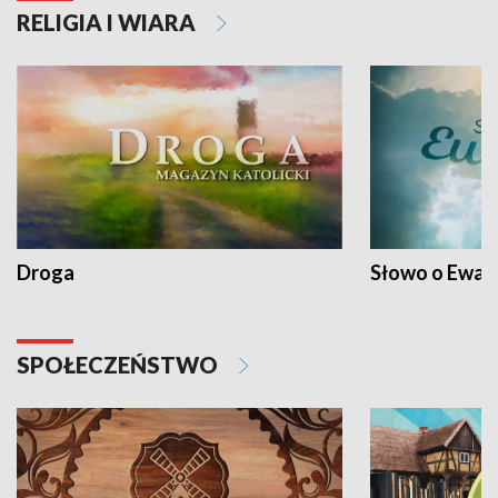
RELIGIA I WIARA
Droga
Słowo o Ewang
SPOŁECZEŃSTWO