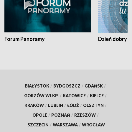
Forum Panoramy
Dzień dobry t
BIAŁYSTOK
/
BYDGOSZCZ
/
GDAŃSK
/
GORZÓW WLKP.
/
KATOWICE
/
KIELCE
/
KRAKÓW
/
LUBLIN
/
ŁÓDŹ
/
OLSZTYN
/
OPOLE
/
POZNAŃ
/
RZESZÓW
/
SZCZECIN
/
WARSZAWA
/
WROCŁAW