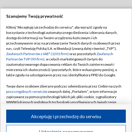
Szanujemy Twoją prywatność
Dołącz do nas:
Kliknij "Akceptuję i przechodzę do serwisu", aby wyrazić zgody na
korzystanie z technologii automatycznego śledzenia i zbierania danych,
TVP
dostęp do informacji na Twoim urządzeniu końcowym i ich
Abonament TVP
przechowywanie oraz na przetwarzanie Twoich danych osobowych przez
Regulamin TVP
nas, czyli Telewizję Polską S.A. w likwidacji (zwaną dalej również „TVP”),
Emisja w TVP
Zaufanych Partnerów z IAB* (1201 firm)
oraz pozostałych
Zaufanych
Polityka prywatności
Partnerów TVP (93 firm)
, w celach marketingowych (w tym do
Centrum informacji TVP
Moje zgody
zautomatyzowanego dopasowania reklam do Twoich zainteresowań i
mierzenia ich skuteczności) i pozostałych, które wskazujemy poniżej, a
Naziemna Telewizja Cyfrowa
Pomoc
także zgody na udostępnianie przez nas identyfikatora PPID do Google.
Sklep TVP
Biuro reklamy
Twoje dane osobowe zbierane podczas odwiedzania przez Ciebie naszych
Rada Programowa
poszczególnych serwisów
zwanych dalej „Portalem”, w tym informacje
Kontakt
zapisywane za pomocą technologii takich jak: pliki cookie, sygnalizatory
System NOS
WWW lub innych podobnych technologii umożliwiających świadczenie
dopasowanych i bezpiecznych usług, personalizację treści oraz reklam,
Informacje o nadawcy
Kanały
udostępnianie funkcji mediów społecznościowych oraz analizowanie
Akceptuję i przechodzę do serwisu
ruchu w Internecie.
Program dla prasy
©2026 Telewizja Polska S.A. w likwidacji
Biuro Reklamy
Twoje dane osobowe zbierane podczas odwiedzania przez Ciebie
Ustawienia zaawansowane