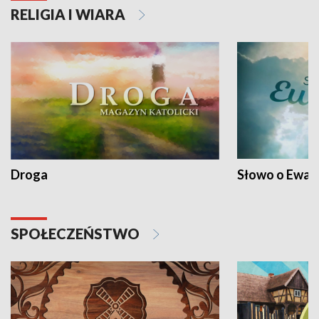
RELIGIA I WIARA
Droga
Słowo o Ewang
SPOŁECZEŃSTWO