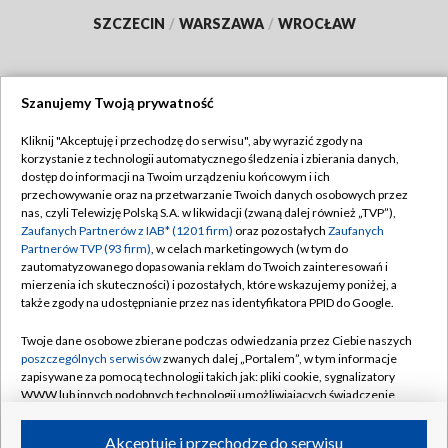
SZCZECIN
/
WARSZAWA
/
WROCŁAW
Szanujemy Twoją prywatność
Dołącz do nas:
Kliknij "Akceptuję i przechodzę do serwisu", aby wyrazić zgody na
korzystanie z technologii automatycznego śledzenia i zbierania danych,
TVP
dostęp do informacji na Twoim urządzeniu końcowym i ich
Abonament TVP
przechowywanie oraz na przetwarzanie Twoich danych osobowych przez
Regulamin TVP
nas, czyli Telewizję Polską S.A. w likwidacji (zwaną dalej również „TVP”),
Emisja w TVP
Zaufanych Partnerów z IAB* (1201 firm)
oraz pozostałych
Zaufanych
Polityka prywatności
Partnerów TVP (93 firm)
, w celach marketingowych (w tym do
Centrum informacji TVP
Moje zgody
zautomatyzowanego dopasowania reklam do Twoich zainteresowań i
mierzenia ich skuteczności) i pozostałych, które wskazujemy poniżej, a
Naziemna Telewizja Cyfrowa
Pomoc
także zgody na udostępnianie przez nas identyfikatora PPID do Google.
Sklep TVP
Biuro reklamy
Twoje dane osobowe zbierane podczas odwiedzania przez Ciebie naszych
Rada Programowa
poszczególnych serwisów
zwanych dalej „Portalem”, w tym informacje
Kontakt
zapisywane za pomocą technologii takich jak: pliki cookie, sygnalizatory
System NOS
WWW lub innych podobnych technologii umożliwiających świadczenie
dopasowanych i bezpiecznych usług, personalizację treści oraz reklam,
Informacje o nadawcy
Kanały
udostępnianie funkcji mediów społecznościowych oraz analizowanie
Akceptuję i przechodzę do serwisu