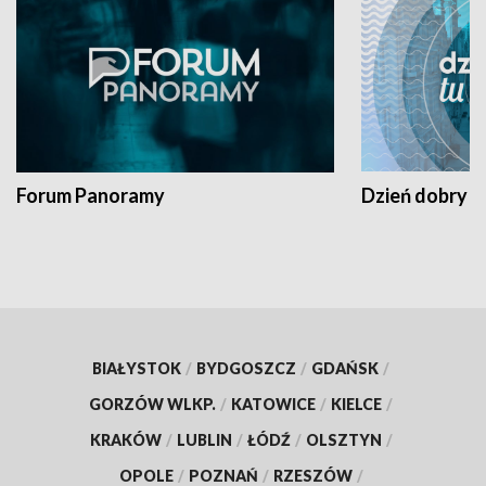
Forum Panoramy
Dzień dobry t
BIAŁYSTOK
/
BYDGOSZCZ
/
GDAŃSK
/
GORZÓW WLKP.
/
KATOWICE
/
KIELCE
/
KRAKÓW
/
LUBLIN
/
ŁÓDŹ
/
OLSZTYN
/
OPOLE
/
POZNAŃ
/
RZESZÓW
/