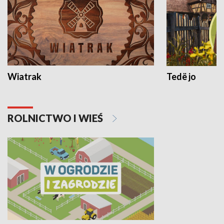
Wiatrak
Tedë jo
ROLNICTWO I WIEŚ