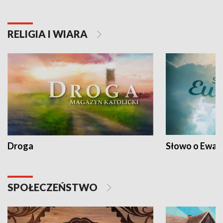
RELIGIA I WIARA
Droga
Słowo o Ewang
SPOŁECZEŃSTWO