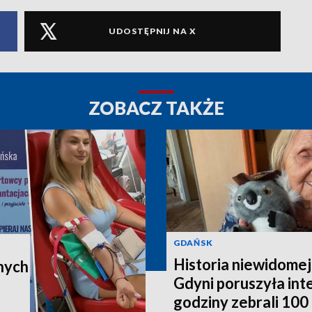
UDOSTĘPNIJ NA X
ZOBACZ TAKŻE
GDAŃSK
Historia niewidomej
nych
Gdyni poruszyła in
godziny zebrali 100 t