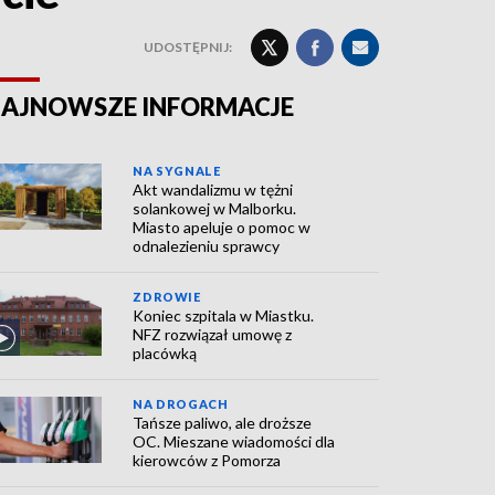
UDOSTĘPNIJ:
AJNOWSZE INFORMACJE
NA SYGNALE
Akt wandalizmu w tężni
solankowej w Malborku.
Miasto apeluje o pomoc w
odnalezieniu sprawcy
ZDROWIE
Koniec szpitala w Miastku.
NFZ rozwiązał umowę z
placówką
NA DROGACH
Tańsze paliwo, ale droższe
OC. Mieszane wiadomości dla
kierowców z Pomorza