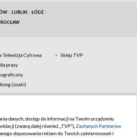
KÓW
/
LUBLIN
/
ŁÓDŹ
/
ROCŁAW
 Telewizja Cyfrowa
Sklep TVP
la prasy
tograficzny
sing (znaki)
klamy
Kontakt
rania danych, dostęp do informacji na Twoim urządzeniu
idacji (zwaną dalej również „TVP”),
Zaufanych Partnerów
anego dopasowania reklam do Twoich zainteresowań i