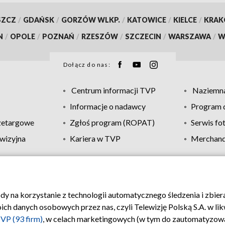
SZCZ
/
GDAŃSK
/
GORZÓW WLKP.
/
KATOWICE
/
KIELCE
/
KRA
N
/
OPOLE
/
POZNAŃ
/
RZESZÓW
/
SZCZECIN
/
WARSZAWA
/
W
Dołącz do nas:
Centrum informacji TVP
Naziemna
Informacje o nadawcy
Program d
zetargowe
Zgłoś program (ROPAT)
Serwis fo
wizyjna
Kariera w TVP
Merchandi
Polityka prywatności
Moje zgody
Pomoc
Biuro re
ody na korzystanie z technologii automatycznego śledzenia i zbie
 danych osobowych przez nas, czyli Telewizję Polską S.A. w likw
VP (93 firm)
, w celach marketingowych (w tym do zautomatyzow