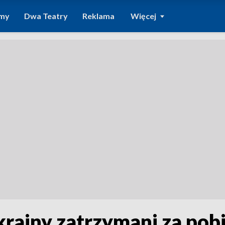
amy
Dwa Teatry
Reklama
Więcej
rainy zatrzymani za pobi