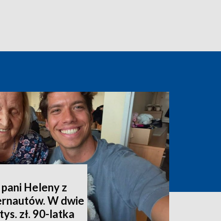
 pani Heleny z
ternautów. W dwie
ys. zł. 90-latka