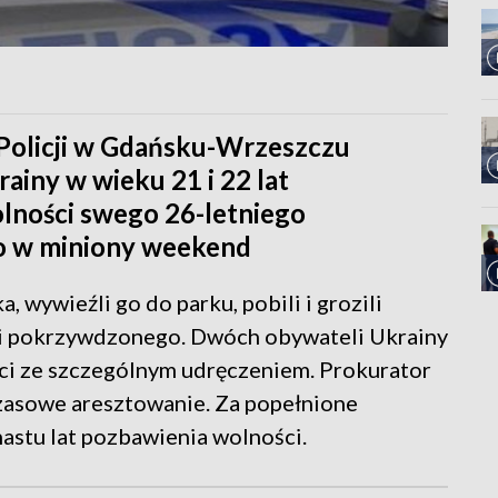
 Policji w Gdańsku-Wrzeszczu
ainy w wieku 21 i 22 lat
lności swego 26-letniego
ło w miniony weekend
, wywieźli go do parku, pobili i grozili
ili pokrzywdzonego. Dwóch obywateli Ukrainy
ci ze szczególnym udręczeniem. Prokurator
zasowe aresztowanie. Za popełnione
astu lat pozbawienia wolności.