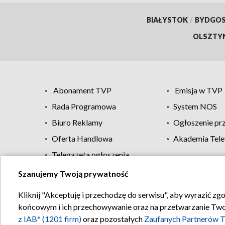
BIAŁYSTOK
/
BYDGO
OLSZTY
Abonament TVP
Emisja w TVP
Rada Programowa
System NOS
Biuro Reklamy
Ogłoszenie pr
Oferta Handlowa
Akademia Tele
Telegazeta ogłoszenia
Szanujemy Twoją prywatność
Regulamin TVP
Kliknij "Akceptuję i przechodzę do serwisu", aby wyrazić zg
końcowym i ich przechowywanie oraz na przetwarzanie Twoich
z IAB* (1201 firm)
oraz pozostałych
Zaufanych Partnerów T