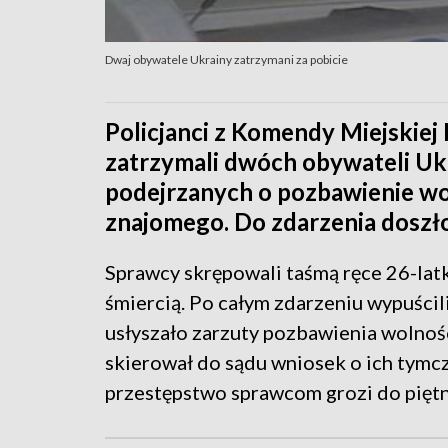
Dwaj obywatele Ukrainy zatrzymani za pobicie
Policjanci z Komendy Miejskiej
zatrzymali dwóch obywateli Ukr
podejrzanych o pozbawienie wo
znajomego. Do zdarzenia dosz
Sprawcy skrępowali taśmą ręce 26-latka
śmiercią. Po całym zdarzeniu wypuśc
usłyszało zarzuty pozbawienia wolnoś
skierował do sądu wniosek o ich tymc
przestępstwo sprawcom grozi do piętn