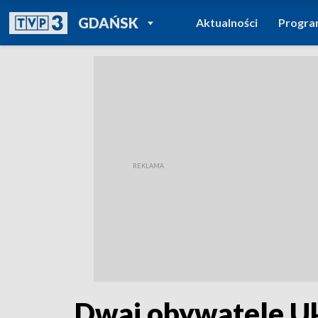
POWRÓT DO
GDAŃSK
Aktualności
Progr
TVP REGIONY
Dwaj obywatele Uk