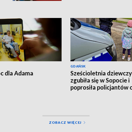
poleci do Australii
GDAŃSK
c dla Adama
Sześcioletnia dziewcz
zgubiła się w Sopocie i
poprosiła policjantów 
pomoc
ZOBACZ WIĘCEJ