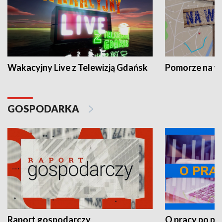
Wakacyjny Live z Telewizją Gdańsk
Pomorze na 
GOSPODARKA
Raport gospodarczy
O pracy po pr