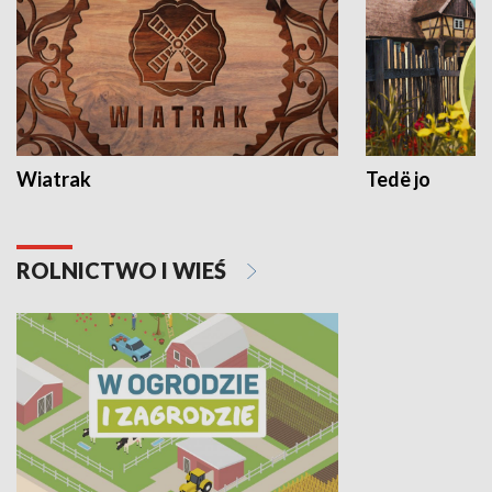
Wiatrak
Tedë jo
ROLNICTWO I WIEŚ