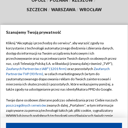
OPOLE
/
POZNAŃ
/
RZESZÓW
/
SZCZECIN
/
WARSZAWA
/
WROCŁAW
Szanujemy Twoją prywatność
Dołącz do nas:
Kliknij "Akceptuję i przechodzę do serwisu", aby wyrazić zgody na
korzystanie z technologii automatycznego śledzenia i zbierania danych,
TVP
dostęp do informacji na Twoim urządzeniu końcowym i ich
Abonament TVP
przechowywanie oraz na przetwarzanie Twoich danych osobowych przez
Regulamin TVP
nas, czyli Telewizję Polską S.A. w likwidacji (zwaną dalej również „TVP”),
Emisja w TVP
Zaufanych Partnerów z IAB* (1201 firm)
oraz pozostałych
Zaufanych
Polityka prywatności
Partnerów TVP (93 firm)
, w celach marketingowych (w tym do
Centrum informacji TVP
Moje zgody
zautomatyzowanego dopasowania reklam do Twoich zainteresowań i
mierzenia ich skuteczności) i pozostałych, które wskazujemy poniżej, a
Naziemna Telewizja Cyfrowa
Pomoc
także zgody na udostępnianie przez nas identyfikatora PPID do Google.
Sklep TVP
Biuro reklamy
Twoje dane osobowe zbierane podczas odwiedzania przez Ciebie naszych
Rada Programowa
poszczególnych serwisów
zwanych dalej „Portalem”, w tym informacje
Kontakt
zapisywane za pomocą technologii takich jak: pliki cookie, sygnalizatory
System NOS
WWW lub innych podobnych technologii umożliwiających świadczenie
dopasowanych i bezpiecznych usług, personalizację treści oraz reklam,
Informacje o nadawcy
Kanały
udostępnianie funkcji mediów społecznościowych oraz analizowanie