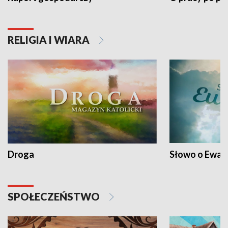
RELIGIA I WIARA
Droga
Słowo o Ewang
SPOŁECZEŃSTWO