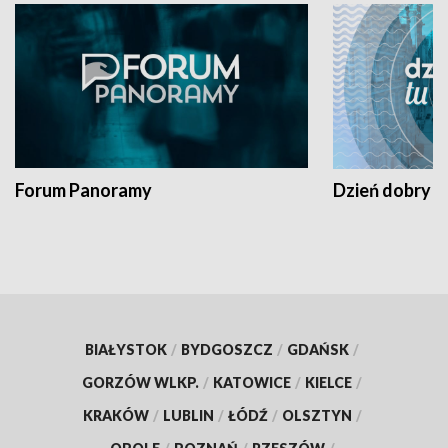
Forum Panoramy
Dzień dobry t
BIAŁYSTOK
/
BYDGOSZCZ
/
GDAŃSK
/
GORZÓW WLKP.
/
KATOWICE
/
KIELCE
/
KRAKÓW
/
LUBLIN
/
ŁÓDŹ
/
OLSZTYN
/