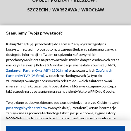
OPOLE
/
POZNAŃ
/
RZESZÓW
/
SZCZECIN
/
WARSZAWA
/
WROCŁAW
Szanujemy Twoją prywatność
Dołącz do nas:
Kliknij "Akceptuję i przechodzę do serwisu", aby wyrazić zgody na
korzystanie z technologii automatycznego śledzenia i zbierania danych,
TVP
dostęp do informacji na Twoim urządzeniu końcowym i ich
Abonament TVP
przechowywanie oraz na przetwarzanie Twoich danych osobowych przez
Regulamin TVP
nas, czyli Telewizję Polską S.A. w likwidacji (zwaną dalej również „TVP”),
Emisja w TVP
Zaufanych Partnerów z IAB* (1201 firm)
oraz pozostałych
Zaufanych
Polityka prywatności
Partnerów TVP (93 firm)
, w celach marketingowych (w tym do
Centrum informacji TVP
Moje zgody
zautomatyzowanego dopasowania reklam do Twoich zainteresowań i
mierzenia ich skuteczności) i pozostałych, które wskazujemy poniżej, a
Naziemna Telewizja Cyfrowa
Pomoc
także zgody na udostępnianie przez nas identyfikatora PPID do Google.
Sklep TVP
Biuro reklamy
Twoje dane osobowe zbierane podczas odwiedzania przez Ciebie naszych
Rada Programowa
poszczególnych serwisów
zwanych dalej „Portalem”, w tym informacje
Kontakt
zapisywane za pomocą technologii takich jak: pliki cookie, sygnalizatory
System NOS
WWW lub innych podobnych technologii umożliwiających świadczenie
dopasowanych i bezpiecznych usług, personalizację treści oraz reklam,
Informacje o nadawcy
Kanały
udostępnianie funkcji mediów społecznościowych oraz analizowanie