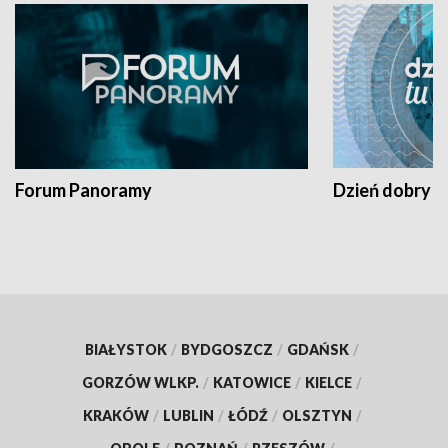
Forum Panoramy
Dzień dobry t
BIAŁYSTOK
/
BYDGOSZCZ
/
GDAŃSK
/
GORZÓW WLKP.
/
KATOWICE
/
KIELCE
/
KRAKÓW
/
LUBLIN
/
ŁÓDŹ
/
OLSZTYN
/