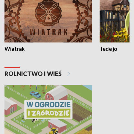
Wiatrak
Tedë jo
ROLNICTWO I WIEŚ