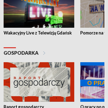
Wakacyjny Live z Telewizją Gdańsk
Pomorze na 
GOSPODARKA
Raport gospodarczy
O pracy po pr