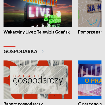
Wakacyjny Live z Telewizją Gdańsk
Pomorze na 
GOSPODARKA
Raport gospodarczy
O pracy po pr