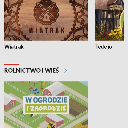
Wiatrak
Tedë jo
ROLNICTWO I WIEŚ