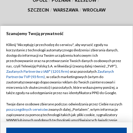
OPOLE
/
POZNAŃ
/
RZESZÓW
/
SZCZECIN
/
WARSZAWA
/
WROCŁAW
Szanujemy Twoją prywatność
Dołącz do nas:
Kliknij "Akceptuję i przechodzę do serwisu", aby wyrazić zgody na
korzystanie z technologii automatycznego śledzenia i zbierania danych,
TVP
dostęp do informacji na Twoim urządzeniu końcowym i ich
Abonament TVP
przechowywanie oraz na przetwarzanie Twoich danych osobowych przez
Regulamin TVP
nas, czyli Telewizję Polską S.A. w likwidacji (zwaną dalej również „TVP”),
Emisja w TVP
Zaufanych Partnerów z IAB* (1201 firm)
oraz pozostałych
Zaufanych
Polityka prywatności
Partnerów TVP (93 firm)
, w celach marketingowych (w tym do
Centrum informacji TVP
Moje zgody
zautomatyzowanego dopasowania reklam do Twoich zainteresowań i
mierzenia ich skuteczności) i pozostałych, które wskazujemy poniżej, a
Naziemna Telewizja Cyfrowa
Pomoc
także zgody na udostępnianie przez nas identyfikatora PPID do Google.
Sklep TVP
Biuro reklamy
Twoje dane osobowe zbierane podczas odwiedzania przez Ciebie naszych
Rada Programowa
poszczególnych serwisów
zwanych dalej „Portalem”, w tym informacje
Kontakt
zapisywane za pomocą technologii takich jak: pliki cookie, sygnalizatory
System NOS
WWW lub innych podobnych technologii umożliwiających świadczenie
dopasowanych i bezpiecznych usług, personalizację treści oraz reklam,
Informacje o nadawcy
Kanały
udostępnianie funkcji mediów społecznościowych oraz analizowanie