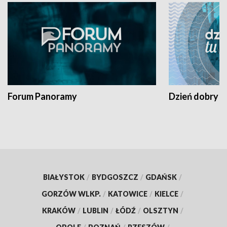
Forum Panoramy
Dzień dobry t
BIAŁYSTOK
/
BYDGOSZCZ
/
GDAŃSK
/
GORZÓW WLKP.
/
KATOWICE
/
KIELCE
/
KRAKÓW
/
LUBLIN
/
ŁÓDŹ
/
OLSZTYN
/