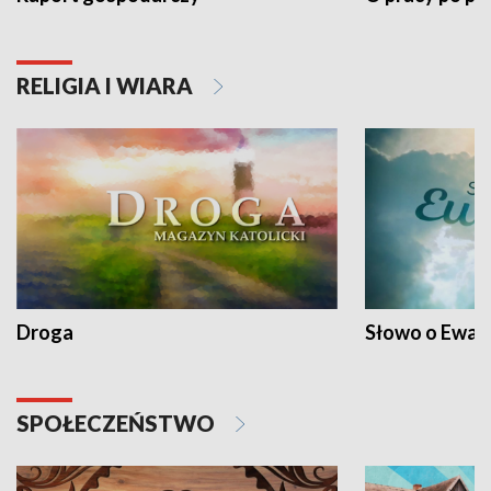
RELIGIA I WIARA
Droga
Słowo o Ewang
SPOŁECZEŃSTWO