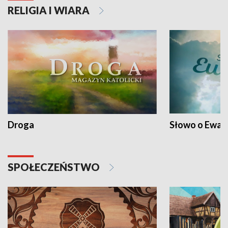
RELIGIA I WIARA
Droga
Słowo o Ewang
SPOŁECZEŃSTWO