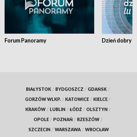
Forum Panoramy
Dzień dobry t
BIAŁYSTOK
/
BYDGOSZCZ
/
GDAŃSK
/
GORZÓW WLKP.
/
KATOWICE
/
KIELCE
/
KRAKÓW
/
LUBLIN
/
ŁÓDŹ
/
OLSZTYN
/
OPOLE
/
POZNAŃ
/
RZESZÓW
/
SZCZECIN
/
WARSZAWA
/
WROCŁAW