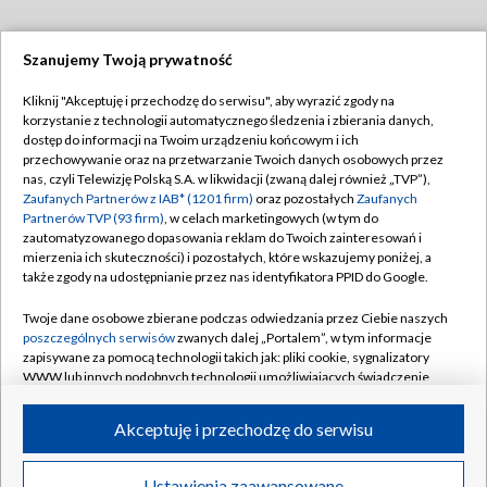
Szanujemy Twoją prywatność
Dołącz do nas:
Kliknij "Akceptuję i przechodzę do serwisu", aby wyrazić zgody na
korzystanie z technologii automatycznego śledzenia i zbierania danych,
TVP
dostęp do informacji na Twoim urządzeniu końcowym i ich
Abonament TVP
przechowywanie oraz na przetwarzanie Twoich danych osobowych przez
Regulamin TVP
nas, czyli Telewizję Polską S.A. w likwidacji (zwaną dalej również „TVP”),
Emisja w TVP
Zaufanych Partnerów z IAB* (1201 firm)
oraz pozostałych
Zaufanych
Polityka prywatności
Partnerów TVP (93 firm)
, w celach marketingowych (w tym do
Centrum informacji TVP
Moje zgody
zautomatyzowanego dopasowania reklam do Twoich zainteresowań i
mierzenia ich skuteczności) i pozostałych, które wskazujemy poniżej, a
Naziemna Telewizja Cyfrowa
Pomoc
także zgody na udostępnianie przez nas identyfikatora PPID do Google.
Sklep TVP
Biuro reklamy
Twoje dane osobowe zbierane podczas odwiedzania przez Ciebie naszych
Rada Programowa
poszczególnych serwisów
zwanych dalej „Portalem”, w tym informacje
Kontakt
zapisywane za pomocą technologii takich jak: pliki cookie, sygnalizatory
System NOS
WWW lub innych podobnych technologii umożliwiających świadczenie
dopasowanych i bezpiecznych usług, personalizację treści oraz reklam,
Informacje o nadawcy
Kanały
udostępnianie funkcji mediów społecznościowych oraz analizowanie
Akceptuję i przechodzę do serwisu
ruchu w Internecie.
Program dla prasy
©2026 Telewizja Polska S.A. w likwidacji
Biuro Reklamy
Twoje dane osobowe zbierane podczas odwiedzania przez Ciebie
Ustawienia zaawansowane