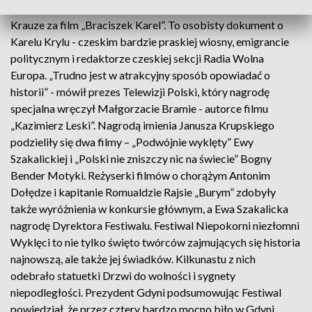
filmowych. Złoty Opornik odebrała w tym roku Krystyna
Krauze za film „Braciszek Karel”. To osobisty dokument o
Karelu Krylu - czeskim bardzie praskiej wiosny, emigrancie
politycznym i redaktorze czeskiej sekcji Radia Wolna
Europa. „Trudno jest w atrakcyjny sposób opowiadać o
historii” - mówił prezes Telewizji Polski, który nagrodę
specjalna wręczył Małgorzacie Bramie - autorce filmu
„Kazimierz Leski”. Nagrodą imienia Janusza Krupskiego
podzieliły się dwa filmy – „Podwójnie wyklęty” Ewy
Szakalickiej i „Polski nie zniszczy nic na świecie” Bogny
Bender Motyki. Reżyserki filmów o chorążym Antonim
Dołędze i kapitanie Romualdzie Rajsie „Burym” zdobyły
także wyróżnienia w konkursie głównym, a Ewa Szakalicka
nagrodę Dyrektora Festiwalu. Festiwal Niepokorni niezłomni
Wyklęci to nie tylko święto twórców zajmujących się historia
najnowszą, ale także jej świadków. Kilkunastu z nich
odebrało statuetki Drzwi do wolności i sygnety
niepodległości. Prezydent Gdyni podsumowując Festiwal
powiedział, że przez cztery bardzo mocno biło w Gdyni