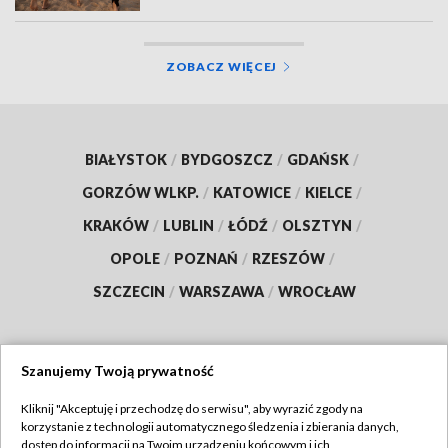
ZOBACZ WIĘCEJ
BIAŁYSTOK
/
BYDGOSZCZ
/
GDAŃSK
/
GORZÓW WLKP.
/
KATOWICE
/
KIELCE
/
KRAKÓW
/
LUBLIN
/
ŁÓDŹ
/
OLSZTYN
/
OPOLE
/
POZNAŃ
/
RZESZÓW
/
SZCZECIN
/
WARSZAWA
/
WROCŁAW
Szanujemy Twoją prywatność
Dołącz do nas:
Kliknij "Akceptuję i przechodzę do serwisu", aby wyrazić zgody na
korzystanie z technologii automatycznego śledzenia i zbierania danych,
TVP
dostęp do informacji na Twoim urządzeniu końcowym i ich