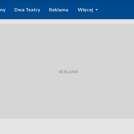
amy
Dwa Teatry
Reklama
Więcej