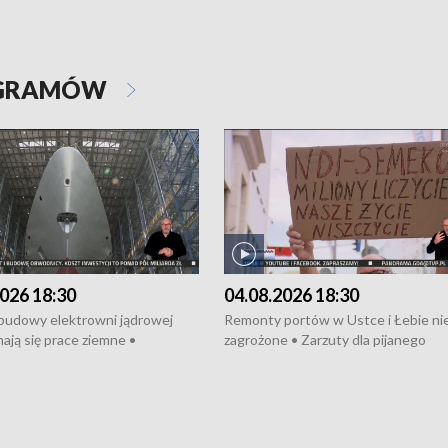
OGRAMÓW
026 18:30
04.08.2026 18:30
 budowy elektrowni jądrowej
Remonty portów w Ustce i Łebie ni
ają się prace ziemne •
zagrożone • Zarzuty dla pijanego
o umowę na budowę obwodnicy
kierowcy ciągnika • Protest
u Gdańskiego • Za kilka dni
poszkodowanych przez dewelopera
e ORP „Wicher” • 18 milionów
Gdyni • Milion zł dla dzieci z UCK od
a inwestycje w szkołach w Rumi
Cancer Fighters • Efekty wpisu Gdy
owie • Nowy sprzęt
Listę UNESCO • Kaszubscy kuczerz