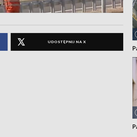
UDOSTĘPNIJ NA X
P
P