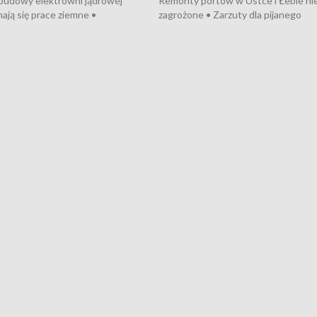
 budowy elektrowni jądrowej
Remonty portów w Ustce i Łebie ni
ają się prace ziemne •
zagrożone • Zarzuty dla pijanego
o umowę na budowę obwodnicy
kierowcy ciągnika • Protest
u Gdańskiego • Za kilka dni
poszkodowanych przez dewelopera
e ORP „Wicher” • 18 milionów
Gdyni • Milion zł dla dzieci z UCK od
a inwestycje w szkołach w Rumi
Cancer Fighters • Efekty wpisu Gdy
owie • Nowy sprzęt
Listę UNESCO • Kaszubscy kuczerz
iczny dla Puckiego Szpitala • Na
witali Tour de Pologne
znów rekordowe upały