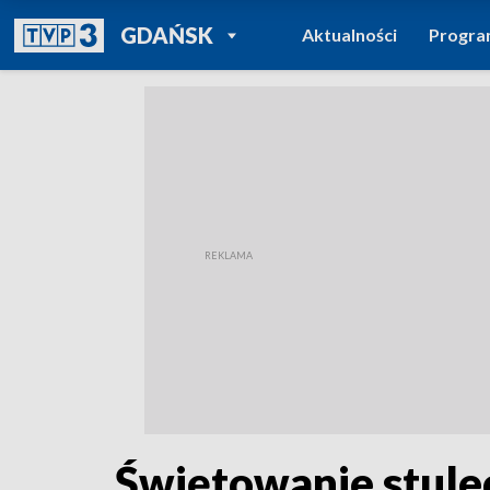
POWRÓT DO
GDAŃSK
Aktualności
Progr
TVP REGIONY
Świętowanie stulec