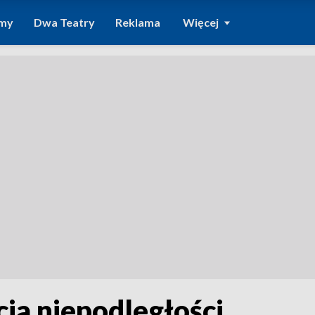
amy
Dwa Teatry
Reklama
Więcej
ia niepodległości