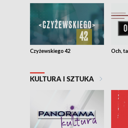
Czyżewskiego 42
Och, ta
KULTURA I SZTUKA