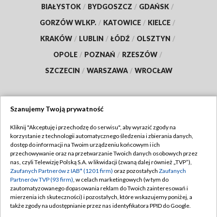
BIAŁYSTOK
/
BYDGOSZCZ
/
GDAŃSK
/
GORZÓW WLKP.
/
KATOWICE
/
KIELCE
/
KRAKÓW
/
LUBLIN
/
ŁÓDŹ
/
OLSZTYN
/
OPOLE
/
POZNAŃ
/
RZESZÓW
/
SZCZECIN
/
WARSZAWA
/
WROCŁAW
Szanujemy Twoją prywatność
Dołącz do nas:
Kliknij "Akceptuję i przechodzę do serwisu", aby wyrazić zgody na
korzystanie z technologii automatycznego śledzenia i zbierania danych,
TVP
dostęp do informacji na Twoim urządzeniu końcowym i ich
Abonament TVP
przechowywanie oraz na przetwarzanie Twoich danych osobowych przez
Regulamin TVP
nas, czyli Telewizję Polską S.A. w likwidacji (zwaną dalej również „TVP”),
Emisja w TVP
Polityka prywatności
Zaufanych Partnerów z IAB* (1201 firm)
oraz pozostałych
Zaufanych
Partnerów TVP (93 firm)
, w celach marketingowych (w tym do
Centrum informacji TVP
Moje zgody
zautomatyzowanego dopasowania reklam do Twoich zainteresowań i
mierzenia ich skuteczności) i pozostałych, które wskazujemy poniżej, a
Naziemna Telewizja Cyfrowa
Pomoc
także zgody na udostępnianie przez nas identyfikatora PPID do Google.
Sklep TVP