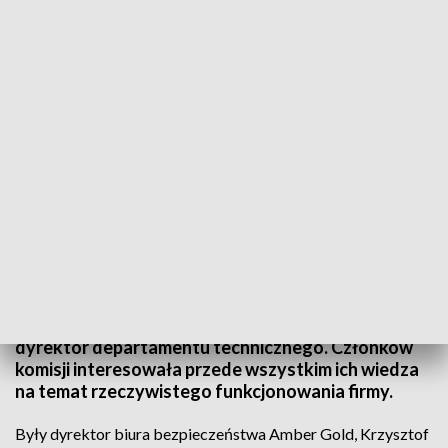
Kolejne przesłuchanie w sprawie Amber Gold
Komisja śledcza ds. Amber Gold przesłuchała
kolejnych pracowników spółki zajmujących
kierownicze stanowiska - Krzysztofa
Kuśmierczyka, byłego dyrektora biura
bezpieczeństwa oraz Piotra Pisarka, byłego
dyrektor departamentu technicznego. Członków
komisji interesowała przede wszystkim ich wiedza
na temat rzeczywistego funkcjonowania firmy.
Były dyrektor biura bezpieczeństwa Amber Gold, Krzysztof