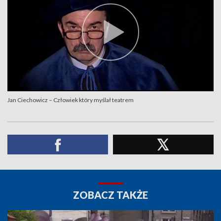
Jan Ciechowicz – Człowiek który myślał teatrem
ZOBACZ TAKŻE