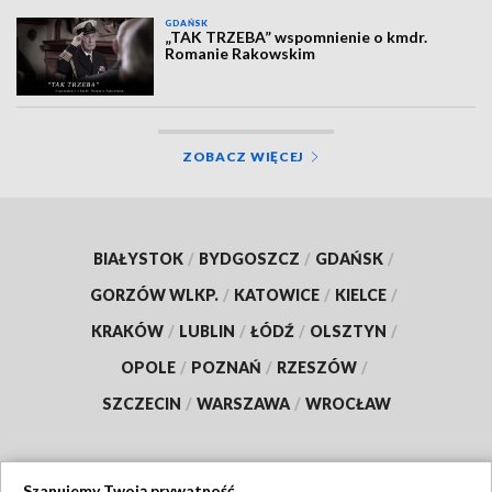
GDAŃSK
„TAK TRZEBA” wspomnienie o kmdr.
Romanie Rakowskim
ZOBACZ WIĘCEJ
BIAŁYSTOK
/
BYDGOSZCZ
/
GDAŃSK
/
GORZÓW WLKP.
/
KATOWICE
/
KIELCE
/
KRAKÓW
/
LUBLIN
/
ŁÓDŹ
/
OLSZTYN
/
OPOLE
/
POZNAŃ
/
RZESZÓW
/
SZCZECIN
/
WARSZAWA
/
WROCŁAW
Szanujemy Twoją prywatność