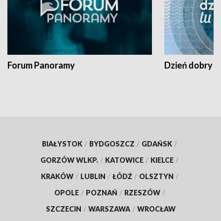
Forum Panoramy
Dzień dobry t
BIAŁYSTOK
/
BYDGOSZCZ
/
GDAŃSK
/
GORZÓW WLKP.
/
KATOWICE
/
KIELCE
/
KRAKÓW
/
LUBLIN
/
ŁÓDŹ
/
OLSZTYN
/
OPOLE
/
POZNAŃ
/
RZESZÓW
/
SZCZECIN
/
WARSZAWA
/
WROCŁAW