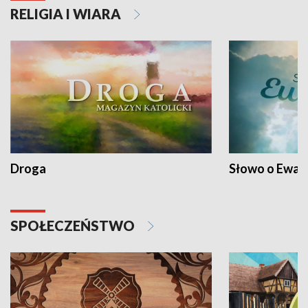
RELIGIA I WIARA
Droga
Słowo o Ewang
SPOŁECZEŃSTWO