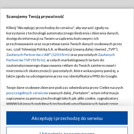
Szanujemy Twoją prywatność
Dołącz do nas:
Kliknij "Akceptuję i przechodzę do serwisu", aby wyrazić zgody na
korzystanie z technologii automatycznego śledzenia i zbierania danych,
TVP
dostęp do informacji na Twoim urządzeniu końcowym i ich
Abonament TVP
przechowywanie oraz na przetwarzanie Twoich danych osobowych przez
Regulamin TVP
nas, czyli Telewizję Polską S.A. w likwidacji (zwaną dalej również „TVP”),
Emisja w TVP
Zaufanych Partnerów z IAB* (1201 firm)
oraz pozostałych
Zaufanych
Polityka prywatności
Partnerów TVP (93 firm)
, w celach marketingowych (w tym do
Centrum informacji TVP
Moje zgody
zautomatyzowanego dopasowania reklam do Twoich zainteresowań i
mierzenia ich skuteczności) i pozostałych, które wskazujemy poniżej, a
Naziemna Telewizja Cyfrowa
Pomoc
także zgody na udostępnianie przez nas identyfikatora PPID do Google.
Sklep TVP
Biuro reklamy
Twoje dane osobowe zbierane podczas odwiedzania przez Ciebie naszych
Rada Programowa
poszczególnych serwisów
zwanych dalej „Portalem”, w tym informacje
Kontakt
zapisywane za pomocą technologii takich jak: pliki cookie, sygnalizatory
System NOS
WWW lub innych podobnych technologii umożliwiających świadczenie
dopasowanych i bezpiecznych usług, personalizację treści oraz reklam,
Informacje o nadawcy
Kanały
udostępnianie funkcji mediów społecznościowych oraz analizowanie
Akceptuję i przechodzę do serwisu
ruchu w Internecie.
Program dla prasy
©2026 Telewizja Polska S.A. w likwidacji
Biuro Reklamy
Twoje dane osobowe zbierane podczas odwiedzania przez Ciebie
Ustawienia zaawansowane