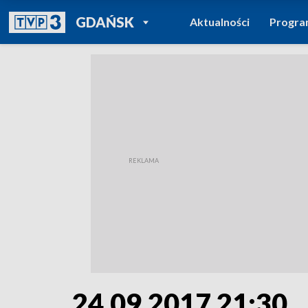
POWRÓT DO
GDAŃSK
Aktualności
Progr
TVP REGIONY
24.09.2017 21:30