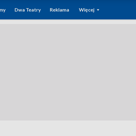
amy
Dwa Teatry
Reklama
Więcej