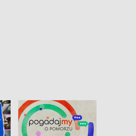
kibiców na trasie przejazdu peletonu
Tour de Pologne przez Kaszuby