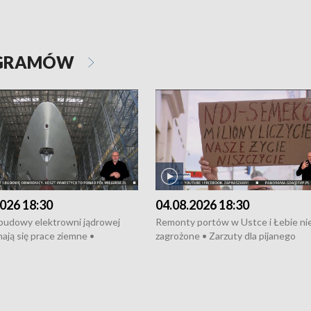
OGRAMÓW
026 18:30
04.08.2026 18:30
 budowy elektrowni jądrowej
Remonty portów w Ustce i Łebie ni
ają się prace ziemne •
zagrożone • Zarzuty dla pijanego
o umowę na budowę obwodnicy
kierowcy ciągnika • Protest
u Gdańskiego • Za kilka dni
poszkodowanych przez dewelopera
e ORP „Wicher” • 18 milionów
Gdyni • Milion zł dla dzieci z UCK od
a inwestycje w szkołach w Rumi
Cancer Fighters • Efekty wpisu Gdy
owie • Nowy sprzęt
Listę UNESCO • Kaszubscy kuczerz