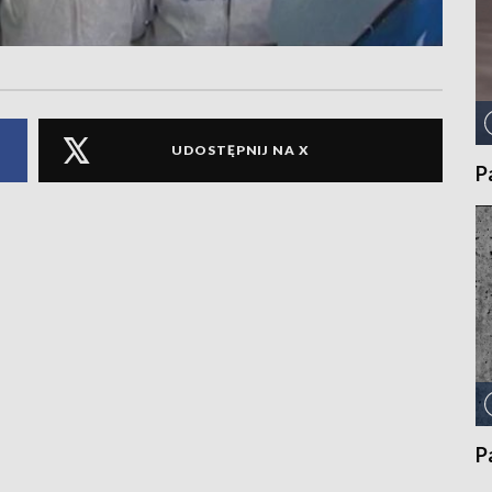
UDOSTĘPNIJ NA X
P
P