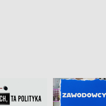
iczny dla Puckiego Szpitala • Na
witali Tour de Pologne
znów rekordowe upały