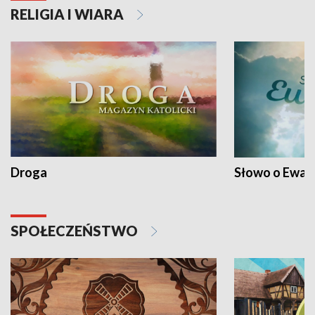
RELIGIA I WIARA
Droga
Słowo o Ewang
SPOŁECZEŃSTWO