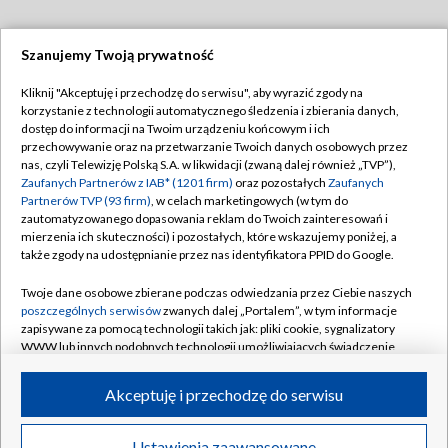
Szanujemy Twoją prywatność
Dołącz do nas:
Kliknij "Akceptuję i przechodzę do serwisu", aby wyrazić zgody na
korzystanie z technologii automatycznego śledzenia i zbierania danych,
TVP
dostęp do informacji na Twoim urządzeniu końcowym i ich
Abonament TVP
przechowywanie oraz na przetwarzanie Twoich danych osobowych przez
Regulamin TVP
nas, czyli Telewizję Polską S.A. w likwidacji (zwaną dalej również „TVP”),
Emisja w TVP
Zaufanych Partnerów z IAB* (1201 firm)
oraz pozostałych
Zaufanych
Polityka prywatności
Partnerów TVP (93 firm)
, w celach marketingowych (w tym do
Centrum informacji TVP
Moje zgody
zautomatyzowanego dopasowania reklam do Twoich zainteresowań i
mierzenia ich skuteczności) i pozostałych, które wskazujemy poniżej, a
Naziemna Telewizja Cyfrowa
Pomoc
także zgody na udostępnianie przez nas identyfikatora PPID do Google.
Sklep TVP
Biuro reklamy
Twoje dane osobowe zbierane podczas odwiedzania przez Ciebie naszych
Rada Programowa
poszczególnych serwisów
zwanych dalej „Portalem”, w tym informacje
Kontakt
zapisywane za pomocą technologii takich jak: pliki cookie, sygnalizatory
System NOS
WWW lub innych podobnych technologii umożliwiających świadczenie
dopasowanych i bezpiecznych usług, personalizację treści oraz reklam,
Informacje o nadawcy
Kanały
udostępnianie funkcji mediów społecznościowych oraz analizowanie
Akceptuję i przechodzę do serwisu
ruchu w Internecie.
Program dla prasy
©2026 Telewizja Polska S.A. w likwidacji
Biuro Reklamy
Twoje dane osobowe zbierane podczas odwiedzania przez Ciebie
Ustawienia zaawansowane