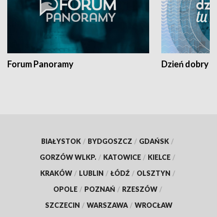
Forum Panoramy
Dzień dobry t
BIAŁYSTOK
/
BYDGOSZCZ
/
GDAŃSK
/
GORZÓW WLKP.
/
KATOWICE
/
KIELCE
/
KRAKÓW
/
LUBLIN
/
ŁÓDŹ
/
OLSZTYN
/
OPOLE
/
POZNAŃ
/
RZESZÓW
/
SZCZECIN
/
WARSZAWA
/
WROCŁAW