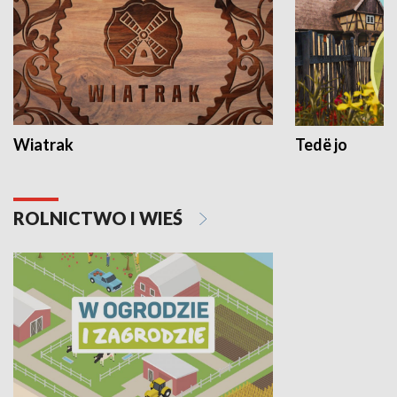
Wiatrak
Tedë jo
ROLNICTWO I WIEŚ