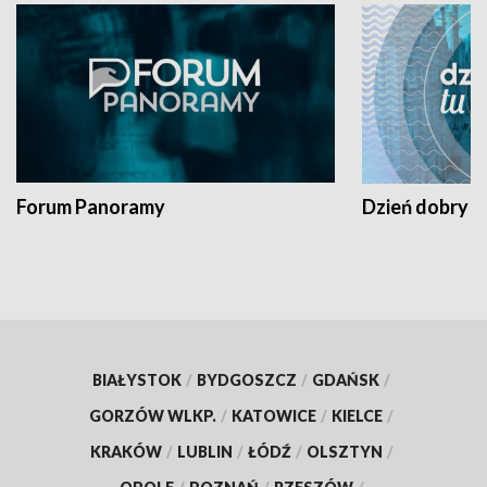
Forum Panoramy
Dzień dobry t
BIAŁYSTOK
/
BYDGOSZCZ
/
GDAŃSK
/
GORZÓW WLKP.
/
KATOWICE
/
KIELCE
/
KRAKÓW
/
LUBLIN
/
ŁÓDŹ
/
OLSZTYN
/