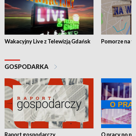
Wakacyjny Live z Telewizją Gdańsk
Pomorze na 
GOSPODARKA
Raport gospodarczy
O pracy po pr