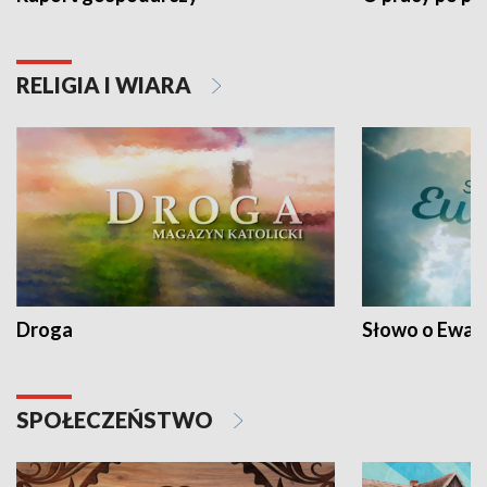
RELIGIA I WIARA
Droga
Słowo o Ewang
SPOŁECZEŃSTWO