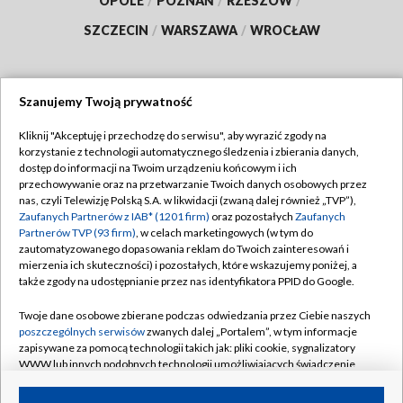
OPOLE
/
POZNAŃ
/
RZESZÓW
/
SZCZECIN
/
WARSZAWA
/
WROCŁAW
Szanujemy Twoją prywatność
Dołącz do nas:
Kliknij "Akceptuję i przechodzę do serwisu", aby wyrazić zgody na
korzystanie z technologii automatycznego śledzenia i zbierania danych,
TVP
dostęp do informacji na Twoim urządzeniu końcowym i ich
Abonament TVP
przechowywanie oraz na przetwarzanie Twoich danych osobowych przez
Regulamin TVP
nas, czyli Telewizję Polską S.A. w likwidacji (zwaną dalej również „TVP”),
Emisja w TVP
Zaufanych Partnerów z IAB* (1201 firm)
oraz pozostałych
Zaufanych
Polityka prywatności
Partnerów TVP (93 firm)
, w celach marketingowych (w tym do
Centrum informacji TVP
Moje zgody
zautomatyzowanego dopasowania reklam do Twoich zainteresowań i
mierzenia ich skuteczności) i pozostałych, które wskazujemy poniżej, a
Naziemna Telewizja Cyfrowa
Pomoc
także zgody na udostępnianie przez nas identyfikatora PPID do Google.
Sklep TVP
Biuro reklamy
Twoje dane osobowe zbierane podczas odwiedzania przez Ciebie naszych
Rada Programowa
poszczególnych serwisów
zwanych dalej „Portalem”, w tym informacje
Kontakt
zapisywane za pomocą technologii takich jak: pliki cookie, sygnalizatory
System NOS
WWW lub innych podobnych technologii umożliwiających świadczenie
dopasowanych i bezpiecznych usług, personalizację treści oraz reklam,
Informacje o nadawcy
Kanały
udostępnianie funkcji mediów społecznościowych oraz analizowanie