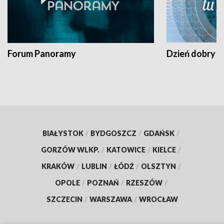
Forum Panoramy
Dzień dobry t
BIAŁYSTOK
/
BYDGOSZCZ
/
GDAŃSK
/
GORZÓW WLKP.
/
KATOWICE
/
KIELCE
/
KRAKÓW
/
LUBLIN
/
ŁÓDŹ
/
OLSZTYN
/
OPOLE
/
POZNAŃ
/
RZESZÓW
/
SZCZECIN
/
WARSZAWA
/
WROCŁAW