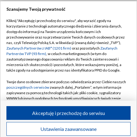
Szanujemy Twoją prywatność
Dołącz do nas:
Kliknij "Akceptuję i przechodzę do serwisu", aby wyrazić zgody na
korzystanie z technologii automatycznego śledzenia i zbierania danych,
TVP
dostęp do informacji na Twoim urządzeniu końcowym i ich
Abonament TVP
przechowywanie oraz na przetwarzanie Twoich danych osobowych przez
Regulamin TVP
nas, czyli Telewizję Polską S.A. w likwidacji (zwaną dalej również „TVP”),
Emisja w TVP
Zaufanych Partnerów z IAB* (1201 firm)
oraz pozostałych
Zaufanych
Polityka prywatności
Partnerów TVP (93 firm)
, w celach marketingowych (w tym do
Centrum informacji TVP
Moje zgody
zautomatyzowanego dopasowania reklam do Twoich zainteresowań i
mierzenia ich skuteczności) i pozostałych, które wskazujemy poniżej, a
Naziemna Telewizja Cyfrowa
Pomoc
także zgody na udostępnianie przez nas identyfikatora PPID do Google.
Sklep TVP
Biuro reklamy
Twoje dane osobowe zbierane podczas odwiedzania przez Ciebie naszych
Rada Programowa
poszczególnych serwisów
zwanych dalej „Portalem”, w tym informacje
Kontakt
zapisywane za pomocą technologii takich jak: pliki cookie, sygnalizatory
System NOS
WWW lub innych podobnych technologii umożliwiających świadczenie
dopasowanych i bezpiecznych usług, personalizację treści oraz reklam,
Informacje o nadawcy
Kanały
udostępnianie funkcji mediów społecznościowych oraz analizowanie
Akceptuję i przechodzę do serwisu
ruchu w Internecie.
Program dla prasy
©2026 Telewizja Polska S.A. w likwidacji
Biuro Reklamy
Twoje dane osobowe zbierane podczas odwiedzania przez Ciebie
Ustawienia zaawansowane
poszczególnych serwisów
na Portalu, takie jak adresy IP, identyfikatory
Ogłoszenie przetargowe