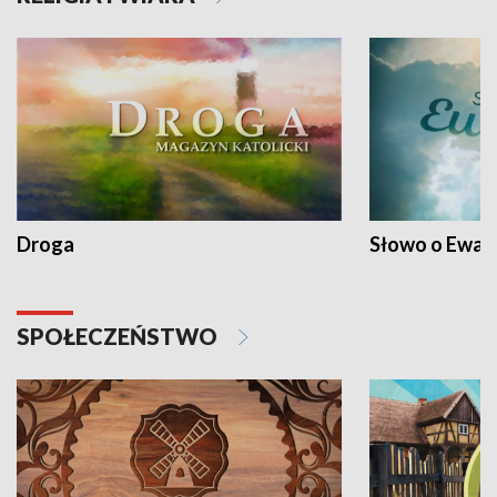
Droga
Słowo o Ewang
SPOŁECZEŃSTWO