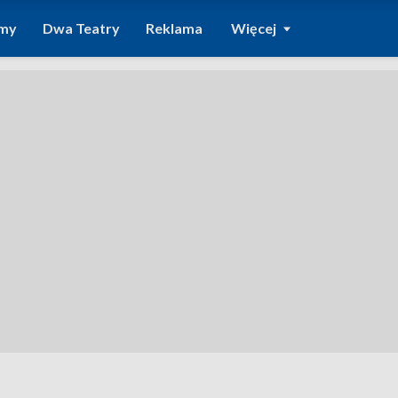
amy
Dwa Teatry
Reklama
Więcej