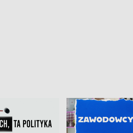
kardiologiczny dla Puckiego Szpitala
Pomorzu znów rekordowe upały