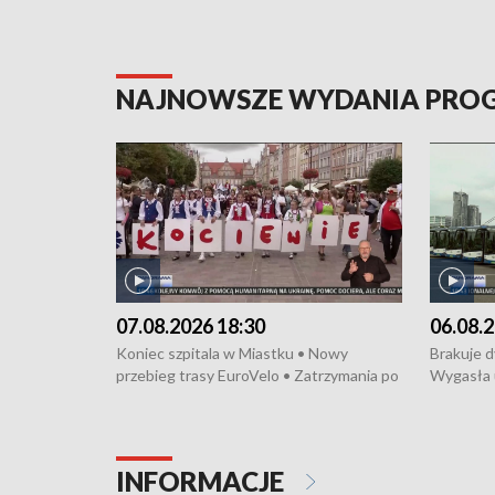
NAJNOWSZE WYDANIA PR
07.08.2026 18:30
06.08.2
Koniec szpitala w Miastku • Nowy
Brakuje 
przebieg trasy EuroVelo • Zatrzymania po
Wygasła 
bójce w Kościerzynie • Mieszkańcy
Miastku 
protestują przeciwko budowie trasy
Przeładu
tramwajowej • Kolejne konwoje
wiatrowej
humanitarne z Trójmiasta na Ukrainę •
Niebezpie
INFORMACJE
Święto Kociewia na Jarmarku św.
Dziewięć 