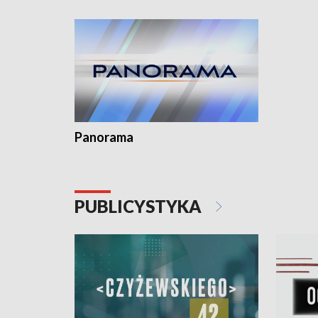
Dominika • Gdynia z lat 30. w
fotoplastikonie
Panorama
PUBLICYSTYKA