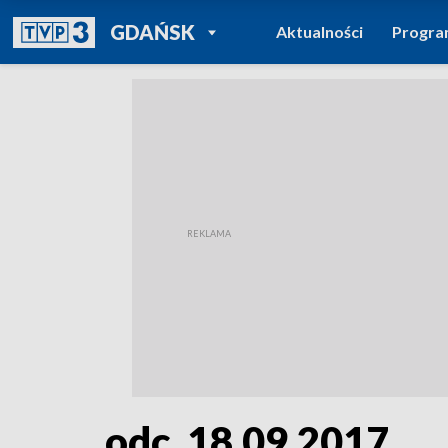
POWRÓT DO
GDAŃSK
Aktualności
Progr
TVP REGIONY
odc. 18.09.2017