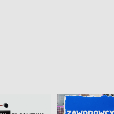
ne z Trójmiasta na Ukrainę •
Niebezpieczne zachowania na torac
ciewia na Jarmarku św.
Dziewięć nowych „trajtków” dla Gdy
• Gdynia z lat 30. w
ikonie