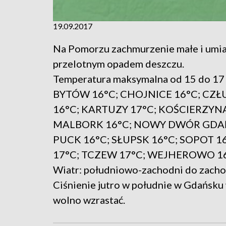
19.09.2017
Na Pomorzu zachmurzenie małe i umia
przelotnym opadem deszczu.
Temperatura maksymalna od 15 do 17 
BYTÓW 16°C; CHOJNICE 16°C; CZŁ
16°C; KARTUZY 17°C; KOŚCIERZYNA
MALBORK 16°C; NOWY DWÓR GDAŃS
PUCK 16°C; SŁUPSK 16°C; SOPOT 
17°C; TCZEW 17°C; WEJHEROWO 16
Wiatr: południowo-zachodni do zacho
Ciśnienie jutro w południe w Gdańsku 
wolno wzrastać.