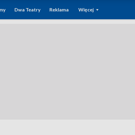
amy
Dwa Teatry
Reklama
Więcej