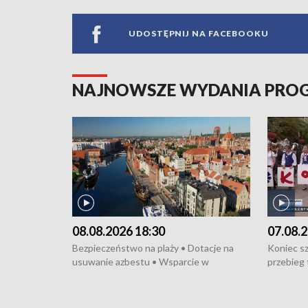
UDOSTĘPNIJ NA FACEBOOKU
NAJNOWSZE WYDANIA PR
08.08.2026 18:30
07.08.2
Bezpieczeństwo na plaży • Dotacje na
Koniec sz
usuwanie azbestu • Wsparcie w
przebieg 
cyfryzacji firmy • Wielokulturowość i
bójce w K
integracja • Cegiełka dla hospicjum •
protestuj
Parada Jazzowa na Monciaku •
tramwajo