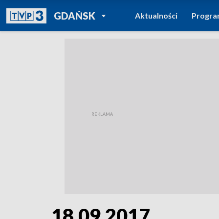
POWRÓT DO
GDAŃSK
Aktualności
Progr
TVP REGIONY
18.09.2017