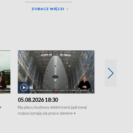
ZOBACZ WIĘCEJ
05.08.2026 18:30
04.08.2026 1
•
Na placu budowy elektrowni jądrowej
Remonty portów 
w
rozpoczynają się prace ziemne •
zagrożone • Zarz
Podpisano umowę na budowę obwodnicy
kierowcy ciągnik
farmy
Starogardu Gdańskiego • Za kilka dni
poszkodowanych
gach •
wodowanie ORP „Wicher” • 18 milionów
Gdyni • Milion zł