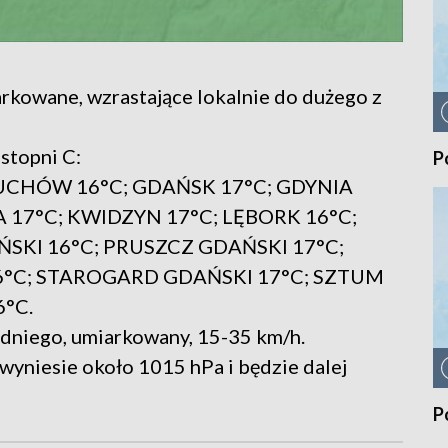
rkowane, wzrastające lokalnie do dużego z
stopni C:
P
UCHÓW 16°C; GDAŃSK 17°C; GDYNIA
 17°C; KWIDZYN 17°C; LĘBORK 16°C;
KI 16°C; PRUSZCZ GDAŃSKI 17°C;
16°C; STAROGARD GDAŃSKI 17°C; SZTUM
°C.
dniego, umiarkowany, 15-35 km/h.
wyniesie około 1015 hPa i będzie dalej
P