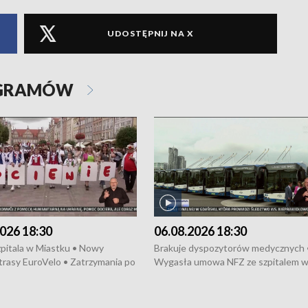
UDOSTĘPNIJ NA X
OGRAMÓW
026 18:30
06.08.2026 18:30
pitala w Miastku • Nowy
Brakuje dyspozytorów medycznych 
trasy EuroVelo • Zatrzymania po
Wygasła umowa NFZ ze szpitalem 
ościerzynie • Mieszkańcy
Miastku • Otwarto Morski Terminal
ą przeciwko budowie trasy
Przeładunkowy • Budowa morskiej 
wej • Kolejne konwoje
wiatrowej • Korki na gdańskich Sto