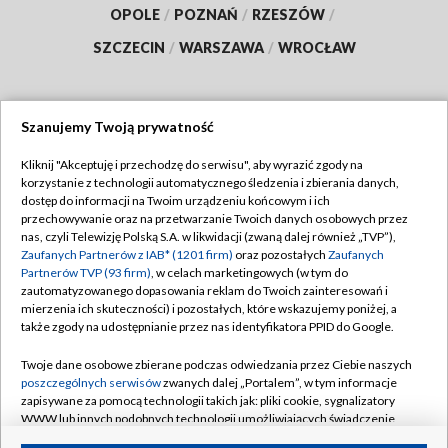
OPOLE
/
POZNAŃ
/
RZESZÓW
/
SZCZECIN
/
WARSZAWA
/
WROCŁAW
Szanujemy Twoją prywatność
Dołącz do nas:
Kliknij "Akceptuję i przechodzę do serwisu", aby wyrazić zgody na
korzystanie z technologii automatycznego śledzenia i zbierania danych,
TVP
dostęp do informacji na Twoim urządzeniu końcowym i ich
Abonament TVP
przechowywanie oraz na przetwarzanie Twoich danych osobowych przez
Regulamin TVP
nas, czyli Telewizję Polską S.A. w likwidacji (zwaną dalej również „TVP”),
Emisja w TVP
Zaufanych Partnerów z IAB* (1201 firm)
oraz pozostałych
Zaufanych
Polityka prywatności
Partnerów TVP (93 firm)
, w celach marketingowych (w tym do
Centrum informacji TVP
Moje zgody
zautomatyzowanego dopasowania reklam do Twoich zainteresowań i
mierzenia ich skuteczności) i pozostałych, które wskazujemy poniżej, a
Naziemna Telewizja Cyfrowa
Pomoc
także zgody na udostępnianie przez nas identyfikatora PPID do Google.
Sklep TVP
Biuro reklamy
Twoje dane osobowe zbierane podczas odwiedzania przez Ciebie naszych
Rada Programowa
poszczególnych serwisów
zwanych dalej „Portalem”, w tym informacje
Kontakt
zapisywane za pomocą technologii takich jak: pliki cookie, sygnalizatory
System NOS
WWW lub innych podobnych technologii umożliwiających świadczenie
dopasowanych i bezpiecznych usług, personalizację treści oraz reklam,
Informacje o nadawcy
Kanały