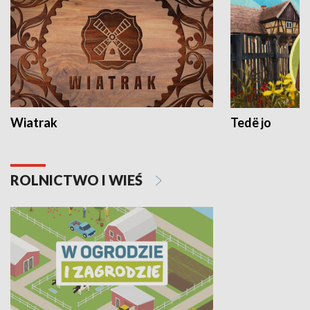
Wiatrak
Tedë jo
ROLNICTWO I WIEŚ