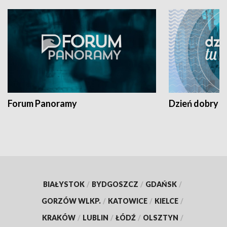
Forum Panoramy
Dzień dobry t
BIAŁYSTOK
/
BYDGOSZCZ
/
GDAŃSK
/
GORZÓW WLKP.
/
KATOWICE
/
KIELCE
/
KRAKÓW
/
LUBLIN
/
ŁÓDŹ
/
OLSZTYN
/