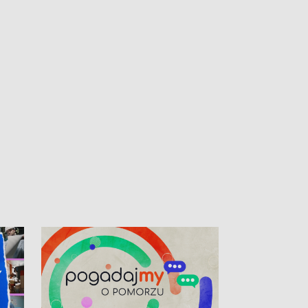
kibiców na trasie przejazdu peletonu
Tour de Pologne przez Kaszuby