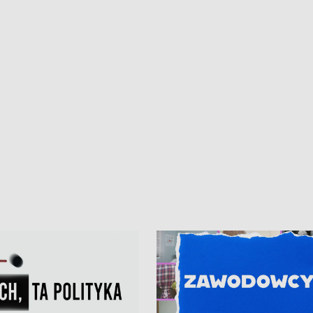
iczny dla Puckiego Szpitala • Na
witali Tour de Pologne
znów rekordowe upały