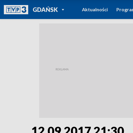
POWRÓT DO
GDAŃSK
Aktualności
Progr
TVP REGIONY
12.09.2017 21:30