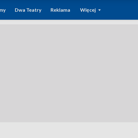
amy
Dwa Teatry
Reklama
Więcej