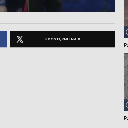
UDOSTĘPNIJ NA X
P
P