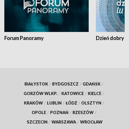
Forum Panoramy
Dzień dobry t
BIAŁYSTOK
/
BYDGOSZCZ
/
GDAŃSK
/
GORZÓW WLKP.
/
KATOWICE
/
KIELCE
/
KRAKÓW
/
LUBLIN
/
ŁÓDŹ
/
OLSZTYN
/
OPOLE
/
POZNAŃ
/
RZESZÓW
/
SZCZECIN
/
WARSZAWA
/
WROCŁAW