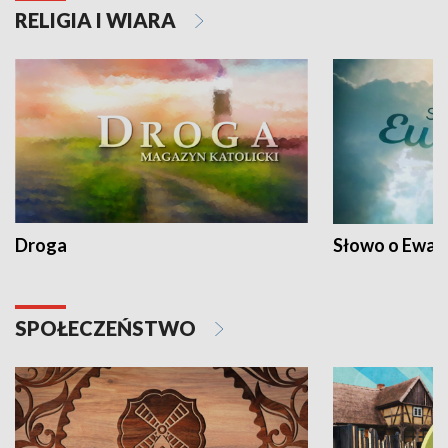
RELIGIA I WIARA
Droga
Słowo o Ewang
SPOŁECZEŃSTWO