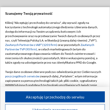
Szanujemy Twoją prywatność
Dołącz do nas:
Kliknij "Akceptuję i przechodzę do serwisu", aby wyrazić zgody na
korzystanie z technologii automatycznego śledzenia i zbierania danych,
TVP
dostęp do informacji na Twoim urządzeniu końcowym i ich
Abonament TVP
przechowywanie oraz na przetwarzanie Twoich danych osobowych przez
Regulamin TVP
nas, czyli Telewizję Polską S.A. w likwidacji (zwaną dalej również „TVP”),
Emisja w TVP
Zaufanych Partnerów z IAB* (1201 firm)
oraz pozostałych
Zaufanych
Polityka prywatności
Partnerów TVP (93 firm)
, w celach marketingowych (w tym do
Centrum informacji TVP
Moje zgody
zautomatyzowanego dopasowania reklam do Twoich zainteresowań i
mierzenia ich skuteczności) i pozostałych, które wskazujemy poniżej, a
Naziemna Telewizja Cyfrowa
Pomoc
także zgody na udostępnianie przez nas identyfikatora PPID do Google.
Sklep TVP
Biuro reklamy
Twoje dane osobowe zbierane podczas odwiedzania przez Ciebie naszych
Rada Programowa
poszczególnych serwisów
zwanych dalej „Portalem”, w tym informacje
Kontakt
zapisywane za pomocą technologii takich jak: pliki cookie, sygnalizatory
System NOS
WWW lub innych podobnych technologii umożliwiających świadczenie
dopasowanych i bezpiecznych usług, personalizację treści oraz reklam,
Informacje o nadawcy
Kanały
udostępnianie funkcji mediów społecznościowych oraz analizowanie
Akceptuję i przechodzę do serwisu
ruchu w Internecie.
Program dla prasy
©2026 Telewizja Polska S.A. w likwidacji
Biuro Reklamy
Twoje dane osobowe zbierane podczas odwiedzania przez Ciebie
Ustawienia zaawansowane