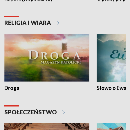
RELIGIA I WIARA
Droga
Słowo o Ewang
SPOŁECZEŃSTWO