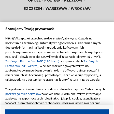
OPOLE
/
POZNAŃ
/
RZESZÓW
/
SZCZECIN
/
WARSZAWA
/
WROCŁAW
Szanujemy Twoją prywatność
Dołącz do nas:
Kliknij "Akceptuję i przechodzę do serwisu", aby wyrazić zgody na
korzystanie z technologii automatycznego śledzenia i zbierania danych,
TVP
dostęp do informacji na Twoim urządzeniu końcowym i ich
Abonament TVP
przechowywanie oraz na przetwarzanie Twoich danych osobowych przez
Regulamin TVP
nas, czyli Telewizję Polską S.A. w likwidacji (zwaną dalej również „TVP”),
Emisja w TVP
Zaufanych Partnerów z IAB* (1201 firm)
oraz pozostałych
Zaufanych
Polityka prywatności
Partnerów TVP (93 firm)
, w celach marketingowych (w tym do
Centrum informacji TVP
Moje zgody
zautomatyzowanego dopasowania reklam do Twoich zainteresowań i
mierzenia ich skuteczności) i pozostałych, które wskazujemy poniżej, a
Naziemna Telewizja Cyfrowa
Pomoc
także zgody na udostępnianie przez nas identyfikatora PPID do Google.
Sklep TVP
Biuro reklamy
Twoje dane osobowe zbierane podczas odwiedzania przez Ciebie naszych
Rada Programowa
poszczególnych serwisów
zwanych dalej „Portalem”, w tym informacje
Kontakt
zapisywane za pomocą technologii takich jak: pliki cookie, sygnalizatory
System NOS
WWW lub innych podobnych technologii umożliwiających świadczenie
dopasowanych i bezpiecznych usług, personalizację treści oraz reklam,
Informacje o nadawcy
Kanały
udostępnianie funkcji mediów społecznościowych oraz analizowanie