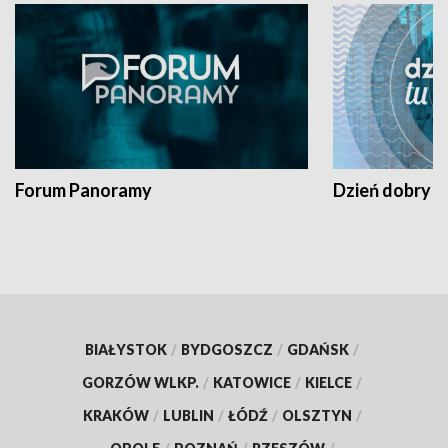
Forum Panoramy
Dzień dobry t
BIAŁYSTOK
/
BYDGOSZCZ
/
GDAŃSK
/
GORZÓW WLKP.
/
KATOWICE
/
KIELCE
/
KRAKÓW
/
LUBLIN
/
ŁÓDŹ
/
OLSZTYN
/