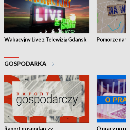
Wakacyjny Live z Telewizją Gdańsk
Pomorze na 
GOSPODARKA
Raport gospodarczy
O pracy po pr