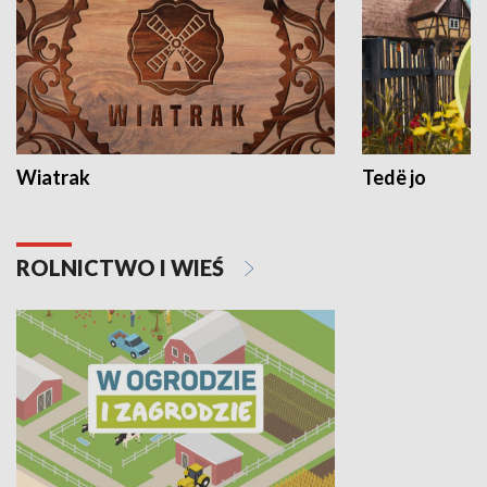
Wiatrak
Tedë jo
ROLNICTWO I WIEŚ