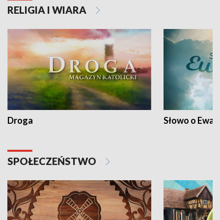
RELIGIA I WIARA
Droga
Słowo o Ewang
SPOŁECZEŃSTWO