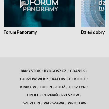
Forum Panoramy
Dzień dobry t
BIAŁYSTOK
/
BYDGOSZCZ
/
GDAŃSK
/
GORZÓW WLKP.
/
KATOWICE
/
KIELCE
/
KRAKÓW
/
LUBLIN
/
ŁÓDŹ
/
OLSZTYN
/
OPOLE
/
POZNAŃ
/
RZESZÓW
/
SZCZECIN
/
WARSZAWA
/
WROCŁAW