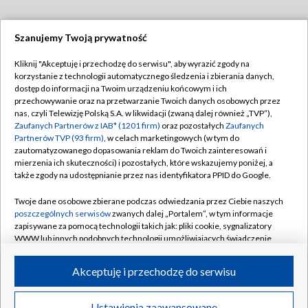
Szanujemy Twoją prywatność
Dołącz do nas:
Kliknij "Akceptuję i przechodzę do serwisu", aby wyrazić zgody na
korzystanie z technologii automatycznego śledzenia i zbierania danych,
TVP
dostęp do informacji na Twoim urządzeniu końcowym i ich
Abonament TVP
przechowywanie oraz na przetwarzanie Twoich danych osobowych przez
Regulamin TVP
nas, czyli Telewizję Polską S.A. w likwidacji (zwaną dalej również „TVP”),
Emisja w TVP
Zaufanych Partnerów z IAB* (1201 firm)
oraz pozostałych
Zaufanych
Polityka prywatności
Partnerów TVP (93 firm)
, w celach marketingowych (w tym do
Centrum informacji TVP
Moje zgody
zautomatyzowanego dopasowania reklam do Twoich zainteresowań i
mierzenia ich skuteczności) i pozostałych, które wskazujemy poniżej, a
Naziemna Telewizja Cyfrowa
Pomoc
także zgody na udostępnianie przez nas identyfikatora PPID do Google.
Sklep TVP
Biuro reklamy
Twoje dane osobowe zbierane podczas odwiedzania przez Ciebie naszych
Rada Programowa
poszczególnych serwisów
zwanych dalej „Portalem”, w tym informacje
Kontakt
zapisywane za pomocą technologii takich jak: pliki cookie, sygnalizatory
System NOS
WWW lub innych podobnych technologii umożliwiających świadczenie
dopasowanych i bezpiecznych usług, personalizację treści oraz reklam,
Informacje o nadawcy
Kanały
udostępnianie funkcji mediów społecznościowych oraz analizowanie
Akceptuję i przechodzę do serwisu
ruchu w Internecie.
Program dla prasy
©2026 Telewizja Polska S.A. w likwidacji
Biuro Reklamy
Twoje dane osobowe zbierane podczas odwiedzania przez Ciebie
Ustawienia zaawansowane