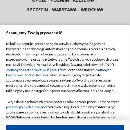
OPOLE
/
POZNAŃ
/
RZESZÓW
/
SZCZECIN
/
WARSZAWA
/
WROCŁAW
Szanujemy Twoją prywatność
Dołącz do nas:
Kliknij "Akceptuję i przechodzę do serwisu", aby wyrazić zgody na
korzystanie z technologii automatycznego śledzenia i zbierania danych,
TVP
dostęp do informacji na Twoim urządzeniu końcowym i ich
Abonament TVP
przechowywanie oraz na przetwarzanie Twoich danych osobowych przez
Regulamin TVP
nas, czyli Telewizję Polską S.A. w likwidacji (zwaną dalej również „TVP”),
Emisja w TVP
Zaufanych Partnerów z IAB* (1201 firm)
oraz pozostałych
Zaufanych
Polityka prywatności
Partnerów TVP (93 firm)
, w celach marketingowych (w tym do
Centrum informacji TVP
Moje zgody
zautomatyzowanego dopasowania reklam do Twoich zainteresowań i
mierzenia ich skuteczności) i pozostałych, które wskazujemy poniżej, a
Naziemna Telewizja Cyfrowa
Pomoc
także zgody na udostępnianie przez nas identyfikatora PPID do Google.
Sklep TVP
Biuro reklamy
Twoje dane osobowe zbierane podczas odwiedzania przez Ciebie naszych
Rada Programowa
poszczególnych serwisów
zwanych dalej „Portalem”, w tym informacje
Kontakt
zapisywane za pomocą technologii takich jak: pliki cookie, sygnalizatory
System NOS
WWW lub innych podobnych technologii umożliwiających świadczenie
dopasowanych i bezpiecznych usług, personalizację treści oraz reklam,
Informacje o nadawcy
Kanały
udostępnianie funkcji mediów społecznościowych oraz analizowanie