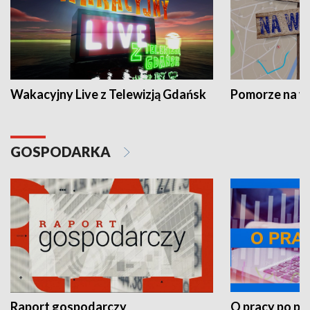
Wakacyjny Live z Telewizją Gdańsk
Pomorze na 
GOSPODARKA
Raport gospodarczy
O pracy po pr