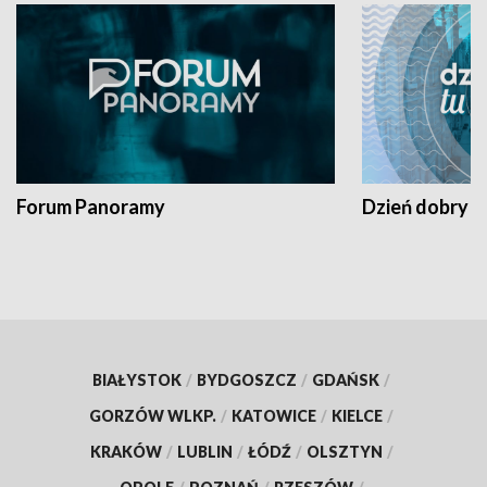
Forum Panoramy
Dzień dobry t
BIAŁYSTOK
/
BYDGOSZCZ
/
GDAŃSK
/
GORZÓW WLKP.
/
KATOWICE
/
KIELCE
/
KRAKÓW
/
LUBLIN
/
ŁÓDŹ
/
OLSZTYN
/