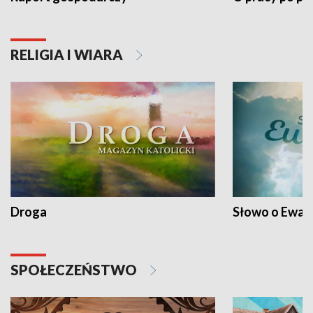
RELIGIA I WIARA
Droga
Słowo o Ewang
SPOŁECZEŃSTWO