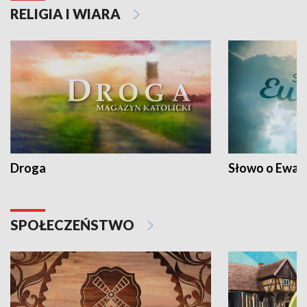
RELIGIA I WIARA
Droga
Słowo o Ewang
SPOŁECZEŃSTWO