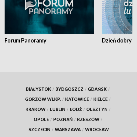
Forum Panoramy
Dzień dobry t
BIAŁYSTOK
/
BYDGOSZCZ
/
GDAŃSK
/
GORZÓW WLKP.
/
KATOWICE
/
KIELCE
/
KRAKÓW
/
LUBLIN
/
ŁÓDŹ
/
OLSZTYN
/
OPOLE
/
POZNAŃ
/
RZESZÓW
/
SZCZECIN
/
WARSZAWA
/
WROCŁAW