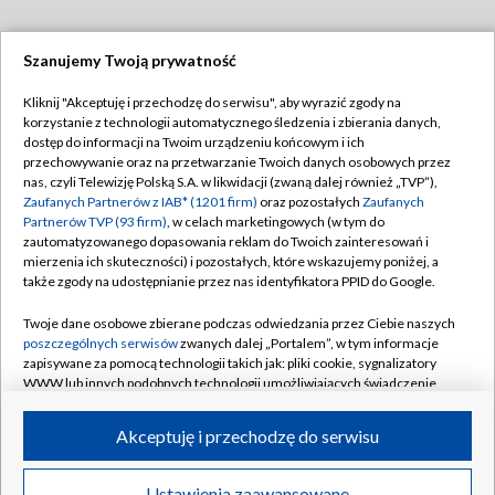
Szanujemy Twoją prywatność
Dołącz do nas:
Kliknij "Akceptuję i przechodzę do serwisu", aby wyrazić zgody na
korzystanie z technologii automatycznego śledzenia i zbierania danych,
TVP
dostęp do informacji na Twoim urządzeniu końcowym i ich
Abonament TVP
przechowywanie oraz na przetwarzanie Twoich danych osobowych przez
Regulamin TVP
nas, czyli Telewizję Polską S.A. w likwidacji (zwaną dalej również „TVP”),
Emisja w TVP
Zaufanych Partnerów z IAB* (1201 firm)
oraz pozostałych
Zaufanych
Polityka prywatności
Partnerów TVP (93 firm)
, w celach marketingowych (w tym do
Centrum informacji TVP
Moje zgody
zautomatyzowanego dopasowania reklam do Twoich zainteresowań i
mierzenia ich skuteczności) i pozostałych, które wskazujemy poniżej, a
Naziemna Telewizja Cyfrowa
Pomoc
także zgody na udostępnianie przez nas identyfikatora PPID do Google.
Sklep TVP
Biuro reklamy
Twoje dane osobowe zbierane podczas odwiedzania przez Ciebie naszych
Rada Programowa
poszczególnych serwisów
zwanych dalej „Portalem”, w tym informacje
Kontakt
zapisywane za pomocą technologii takich jak: pliki cookie, sygnalizatory
System NOS
WWW lub innych podobnych technologii umożliwiających świadczenie
dopasowanych i bezpiecznych usług, personalizację treści oraz reklam,
Informacje o nadawcy
Kanały
udostępnianie funkcji mediów społecznościowych oraz analizowanie
Akceptuję i przechodzę do serwisu
ruchu w Internecie.
Program dla prasy
©2026 Telewizja Polska S.A. w likwidacji
Biuro Reklamy
Twoje dane osobowe zbierane podczas odwiedzania przez Ciebie
Ustawienia zaawansowane