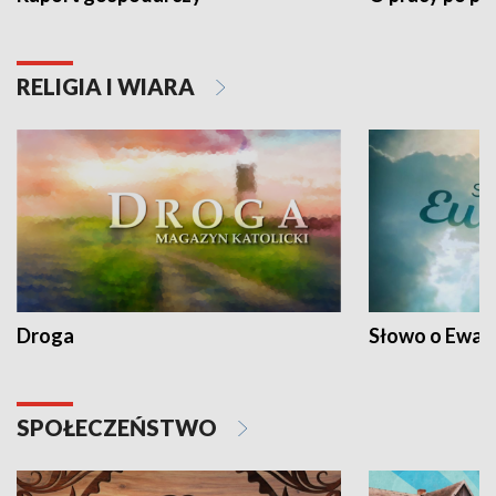
RELIGIA I WIARA
Droga
Słowo o Ewang
SPOŁECZEŃSTWO