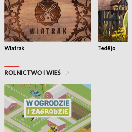
Wiatrak
Tedë jo
ROLNICTWO I WIEŚ