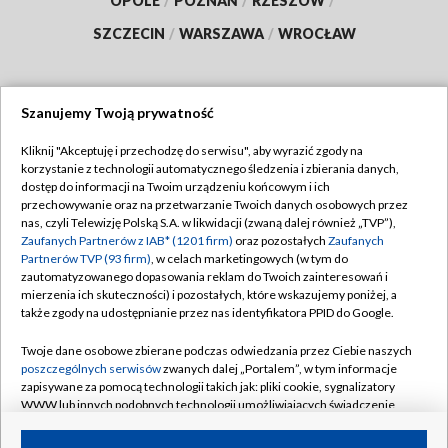
OPOLE
/
POZNAŃ
/
RZESZÓW
/
SZCZECIN
/
WARSZAWA
/
WROCŁAW
Szanujemy Twoją prywatność
Dołącz do nas:
Kliknij "Akceptuję i przechodzę do serwisu", aby wyrazić zgody na
korzystanie z technologii automatycznego śledzenia i zbierania danych,
TVP
dostęp do informacji na Twoim urządzeniu końcowym i ich
Abonament TVP
przechowywanie oraz na przetwarzanie Twoich danych osobowych przez
Regulamin TVP
nas, czyli Telewizję Polską S.A. w likwidacji (zwaną dalej również „TVP”),
Emisja w TVP
Zaufanych Partnerów z IAB* (1201 firm)
oraz pozostałych
Zaufanych
Polityka prywatności
Partnerów TVP (93 firm)
, w celach marketingowych (w tym do
Centrum informacji TVP
Moje zgody
zautomatyzowanego dopasowania reklam do Twoich zainteresowań i
mierzenia ich skuteczności) i pozostałych, które wskazujemy poniżej, a
Naziemna Telewizja Cyfrowa
Pomoc
także zgody na udostępnianie przez nas identyfikatora PPID do Google.
Sklep TVP
Biuro reklamy
Twoje dane osobowe zbierane podczas odwiedzania przez Ciebie naszych
Rada Programowa
poszczególnych serwisów
zwanych dalej „Portalem”, w tym informacje
Kontakt
zapisywane za pomocą technologii takich jak: pliki cookie, sygnalizatory
System NOS
WWW lub innych podobnych technologii umożliwiających świadczenie
dopasowanych i bezpiecznych usług, personalizację treści oraz reklam,
Informacje o nadawcy
Kanały
udostępnianie funkcji mediów społecznościowych oraz analizowanie