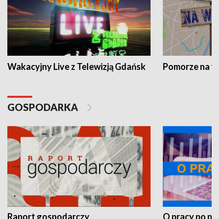
Wakacyjny Live z Telewizją Gdańsk
Pomorze na 
GOSPODARKA
Raport gospodarczy
O pracy po pr