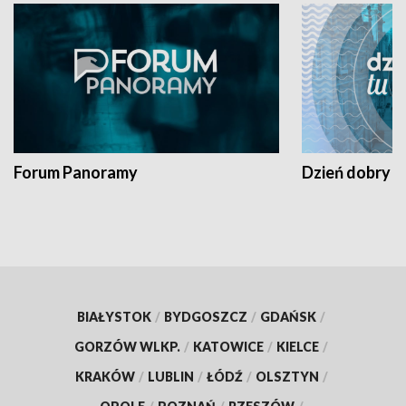
Forum Panoramy
Dzień dobry t
BIAŁYSTOK
/
BYDGOSZCZ
/
GDAŃSK
/
GORZÓW WLKP.
/
KATOWICE
/
KIELCE
/
KRAKÓW
/
LUBLIN
/
ŁÓDŹ
/
OLSZTYN
/