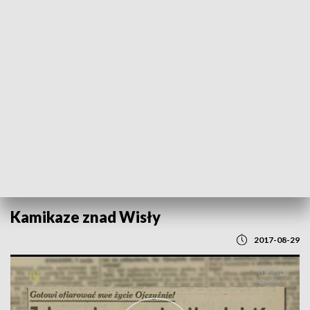
POWRÓT DO
GDAŃSK
TVP REGIONY
Kamikaze znad Wisły
2017-08-29