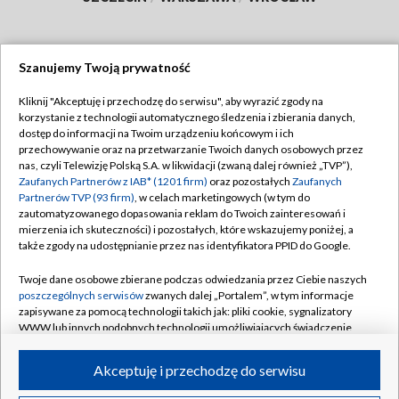
Szanujemy Twoją prywatność
Dołącz do nas:
Kliknij "Akceptuję i przechodzę do serwisu", aby wyrazić zgody na
korzystanie z technologii automatycznego śledzenia i zbierania danych,
TVP
dostęp do informacji na Twoim urządzeniu końcowym i ich
Abonament TVP
przechowywanie oraz na przetwarzanie Twoich danych osobowych przez
Regulamin TVP
nas, czyli Telewizję Polską S.A. w likwidacji (zwaną dalej również „TVP”),
Emisja w TVP
Polityka prywatności
Zaufanych Partnerów z IAB* (1201 firm)
oraz pozostałych
Zaufanych
Partnerów TVP (93 firm)
, w celach marketingowych (w tym do
Centrum informacji TVP
Moje zgody
zautomatyzowanego dopasowania reklam do Twoich zainteresowań i
mierzenia ich skuteczności) i pozostałych, które wskazujemy poniżej, a
Naziemna Telewizja Cyfrowa
Pomoc
także zgody na udostępnianie przez nas identyfikatora PPID do Google.
Sklep TVP
Biuro reklamy
Twoje dane osobowe zbierane podczas odwiedzania przez Ciebie naszych
Rada Programowa
Kontakt
poszczególnych serwisów
zwanych dalej „Portalem”, w tym informacje
zapisywane za pomocą technologii takich jak: pliki cookie, sygnalizatory
System NOS
WWW lub innych podobnych technologii umożliwiających świadczenie
dopasowanych i bezpiecznych usług, personalizację treści oraz reklam,
Informacje o nadawcy
Kanały
udostępnianie funkcji mediów społecznościowych oraz analizowanie
Akceptuję i przechodzę do serwisu
ruchu w Internecie.
Program dla prasy
©2026 Telewizja Polska S.A. w likwidacji