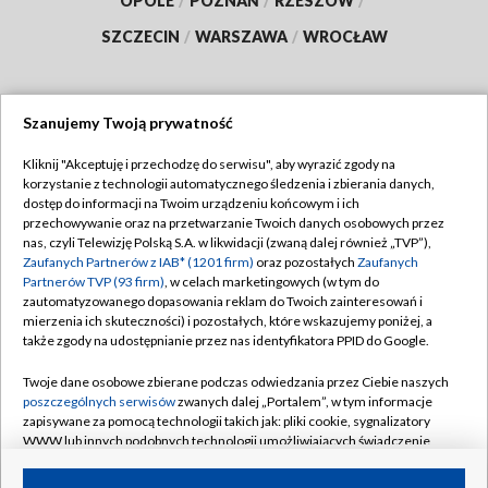
OPOLE
/
POZNAŃ
/
RZESZÓW
/
SZCZECIN
/
WARSZAWA
/
WROCŁAW
Szanujemy Twoją prywatność
Dołącz do nas:
Kliknij "Akceptuję i przechodzę do serwisu", aby wyrazić zgody na
korzystanie z technologii automatycznego śledzenia i zbierania danych,
TVP
dostęp do informacji na Twoim urządzeniu końcowym i ich
Abonament TVP
przechowywanie oraz na przetwarzanie Twoich danych osobowych przez
Regulamin TVP
nas, czyli Telewizję Polską S.A. w likwidacji (zwaną dalej również „TVP”),
Emisja w TVP
Zaufanych Partnerów z IAB* (1201 firm)
oraz pozostałych
Zaufanych
Polityka prywatności
Partnerów TVP (93 firm)
, w celach marketingowych (w tym do
Centrum informacji TVP
Moje zgody
zautomatyzowanego dopasowania reklam do Twoich zainteresowań i
mierzenia ich skuteczności) i pozostałych, które wskazujemy poniżej, a
Naziemna Telewizja Cyfrowa
Pomoc
także zgody na udostępnianie przez nas identyfikatora PPID do Google.
Sklep TVP
Biuro reklamy
Twoje dane osobowe zbierane podczas odwiedzania przez Ciebie naszych
Rada Programowa
poszczególnych serwisów
zwanych dalej „Portalem”, w tym informacje
Kontakt
zapisywane za pomocą technologii takich jak: pliki cookie, sygnalizatory
System NOS
WWW lub innych podobnych technologii umożliwiających świadczenie
dopasowanych i bezpiecznych usług, personalizację treści oraz reklam,
Informacje o nadawcy
Kanały
udostępnianie funkcji mediów społecznościowych oraz analizowanie