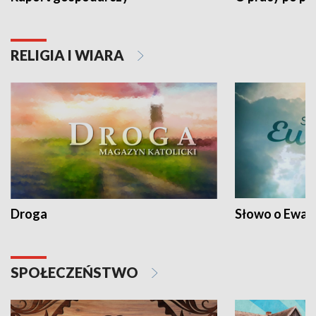
RELIGIA I WIARA
Droga
Słowo o Ewang
SPOŁECZEŃSTWO