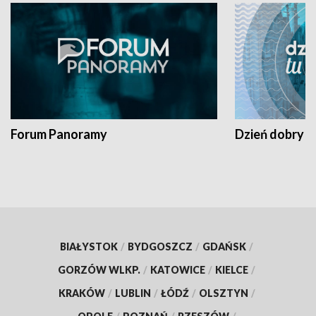
Forum Panoramy
Dzień dobry t
BIAŁYSTOK
/
BYDGOSZCZ
/
GDAŃSK
/
GORZÓW WLKP.
/
KATOWICE
/
KIELCE
/
KRAKÓW
/
LUBLIN
/
ŁÓDŹ
/
OLSZTYN
/