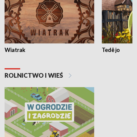
Wiatrak
Tedë jo
ROLNICTWO I WIEŚ