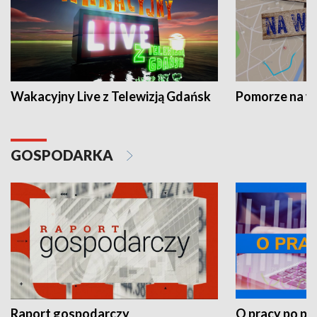
Wakacyjny Live z Telewizją Gdańsk
Pomorze na 
GOSPODARKA
Raport gospodarczy
O pracy po pr