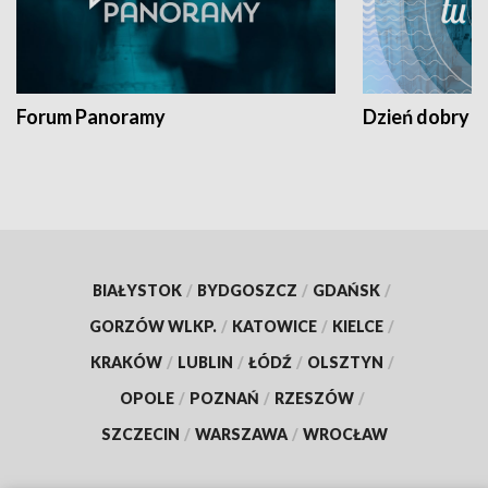
Forum Panoramy
Dzień dobry t
BIAŁYSTOK
/
BYDGOSZCZ
/
GDAŃSK
/
GORZÓW WLKP.
/
KATOWICE
/
KIELCE
/
KRAKÓW
/
LUBLIN
/
ŁÓDŹ
/
OLSZTYN
/
OPOLE
/
POZNAŃ
/
RZESZÓW
/
SZCZECIN
/
WARSZAWA
/
WROCŁAW