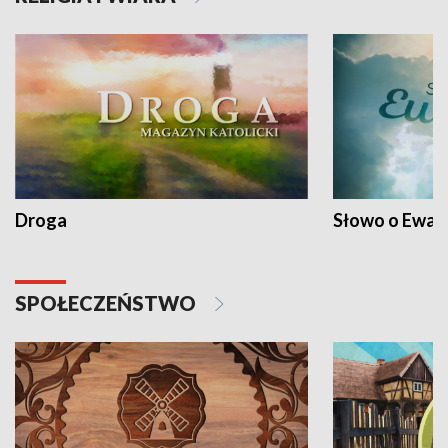
Droga
Słowo o Ewang
SPOŁECZEŃSTWO