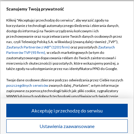
Szanujemy Twoją prywatność
Dołącz do nas:
Kliknij "Akceptuję i przechodzę do serwisu", aby wyrazić zgody na
korzystanie z technologii automatycznego śledzenia i zbierania danych,
TVP
dostęp do informacji na Twoim urządzeniu końcowym i ich
Abonament TVP
przechowywanie oraz na przetwarzanie Twoich danych osobowych przez
Regulamin TVP
nas, czyli Telewizję Polską S.A. w likwidacji (zwaną dalej również „TVP”),
Emisja w TVP
Zaufanych Partnerów z IAB* (1201 firm)
oraz pozostałych
Zaufanych
Polityka prywatności
Partnerów TVP (93 firm)
, w celach marketingowych (w tym do
Centrum informacji TVP
Moje zgody
zautomatyzowanego dopasowania reklam do Twoich zainteresowań i
mierzenia ich skuteczności) i pozostałych, które wskazujemy poniżej, a
Naziemna Telewizja Cyfrowa
Pomoc
także zgody na udostępnianie przez nas identyfikatora PPID do Google.
Sklep TVP
Biuro reklamy
Twoje dane osobowe zbierane podczas odwiedzania przez Ciebie naszych
Rada Programowa
poszczególnych serwisów
zwanych dalej „Portalem”, w tym informacje
Kontakt
zapisywane za pomocą technologii takich jak: pliki cookie, sygnalizatory
System NOS
WWW lub innych podobnych technologii umożliwiających świadczenie
dopasowanych i bezpiecznych usług, personalizację treści oraz reklam,
Informacje o nadawcy
Kanały
udostępnianie funkcji mediów społecznościowych oraz analizowanie
Akceptuję i przechodzę do serwisu
ruchu w Internecie.
Program dla prasy
©2026 Telewizja Polska S.A. w likwidacji
Biuro Reklamy
Twoje dane osobowe zbierane podczas odwiedzania przez Ciebie
Ustawienia zaawansowane
poszczególnych serwisów
na Portalu, takie jak adresy IP, identyfikatory
Ogłoszenie przetargowe