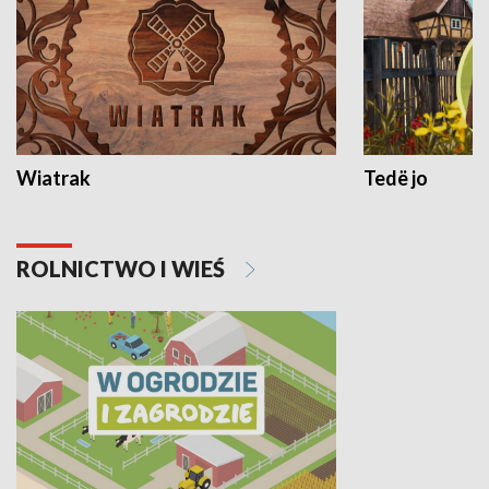
Wiatrak
Tedë jo
ROLNICTWO I WIEŚ