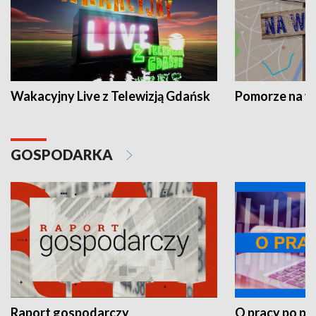
Wakacyjny Live z Telewizją Gdańsk
Pomorze na 
GOSPODARKA
Raport gospodarczy
O pracy po pr