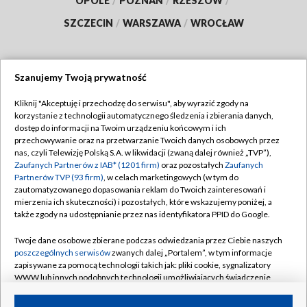
OPOLE
/
POZNAŃ
/
RZESZÓW
/
SZCZECIN
/
WARSZAWA
/
WROCŁAW
Szanujemy Twoją prywatność
Dołącz do nas:
Kliknij "Akceptuję i przechodzę do serwisu", aby wyrazić zgody na
korzystanie z technologii automatycznego śledzenia i zbierania danych,
TVP
dostęp do informacji na Twoim urządzeniu końcowym i ich
Abonament TVP
przechowywanie oraz na przetwarzanie Twoich danych osobowych przez
Regulamin TVP
nas, czyli Telewizję Polską S.A. w likwidacji (zwaną dalej również „TVP”),
Emisja w TVP
Zaufanych Partnerów z IAB* (1201 firm)
oraz pozostałych
Zaufanych
Polityka prywatności
Partnerów TVP (93 firm)
, w celach marketingowych (w tym do
Centrum informacji TVP
Moje zgody
zautomatyzowanego dopasowania reklam do Twoich zainteresowań i
mierzenia ich skuteczności) i pozostałych, które wskazujemy poniżej, a
Naziemna Telewizja Cyfrowa
Pomoc
także zgody na udostępnianie przez nas identyfikatora PPID do Google.
Sklep TVP
Biuro reklamy
Twoje dane osobowe zbierane podczas odwiedzania przez Ciebie naszych
Rada Programowa
poszczególnych serwisów
zwanych dalej „Portalem”, w tym informacje
Kontakt
zapisywane za pomocą technologii takich jak: pliki cookie, sygnalizatory
System NOS
WWW lub innych podobnych technologii umożliwiających świadczenie
dopasowanych i bezpiecznych usług, personalizację treści oraz reklam,
Informacje o nadawcy
Kanały
udostępnianie funkcji mediów społecznościowych oraz analizowanie