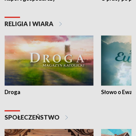
RELIGIA I WIARA
Droga
Słowo o Ewang
SPOŁECZEŃSTWO