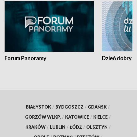
Forum Panoramy
Dzień dobry t
BIAŁYSTOK
/
BYDGOSZCZ
/
GDAŃSK
/
GORZÓW WLKP.
/
KATOWICE
/
KIELCE
/
KRAKÓW
/
LUBLIN
/
ŁÓDŹ
/
OLSZTYN
/