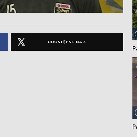
UDOSTĘPNIJ NA X
P
P