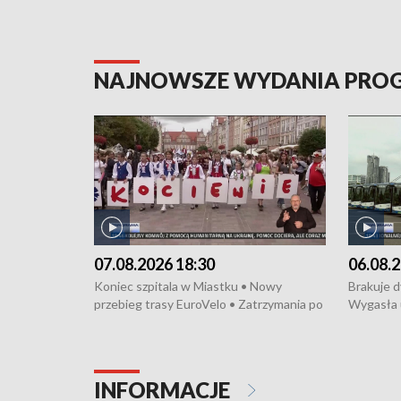
NAJNOWSZE WYDANIA PR
07.08.2026 18:30
06.08.2
Koniec szpitala w Miastku • Nowy
Brakuje 
przebieg trasy EuroVelo • Zatrzymania po
Wygasła 
bójce w Kościerzynie • Mieszkańcy
Miastku 
protestują przeciwko budowie trasy
Przeładu
tramwajowej • Kolejne konwoje
wiatrowej
humanitarne z Trójmiasta na Ukrainę •
Niebezpie
INFORMACJE
Święto Kociewia na Jarmarku św.
Dziewięć 