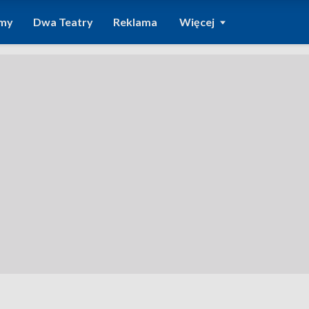
amy
Dwa Teatry
Reklama
Więcej