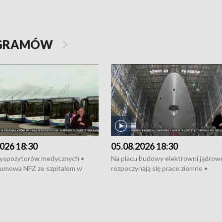
OGRAMÓW
026 18:30
05.08.2026 18:30
dyspozytorów medycznych •
Na placu budowy elektrowni jądrow
umowa NFZ ze szpitalem w
rozpoczynają się prace ziemne •
• Otwarto Morski Terminal
Podpisano umowę na budowę obwo
nkowy • Budowa morskiej farmy
Starogardu Gdańskiego • Za kilka dn
 • Korki na gdańskich Stogach •
wodowanie ORP „Wicher” • 18 mili
czne zachowania na torach •
złotych na inwestycje w szkołach w
nowych „trajtków” dla Gdyni
i Wejherowie • Nowy sprzęt