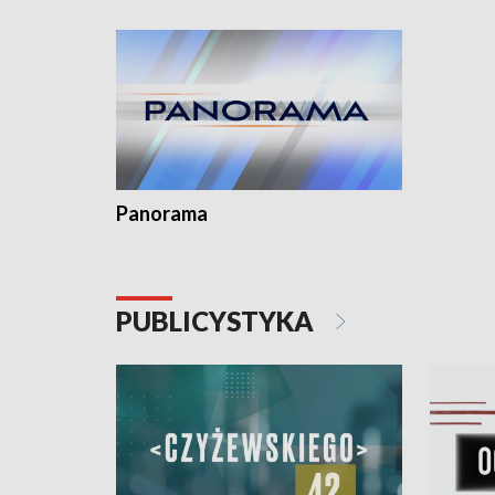
Dominika • Gdynia z lat 30. w
fotoplastikonie
Panorama
PUBLICYSTYKA