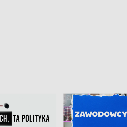
kardiologiczny dla Puckiego Szpitala
Pomorzu znów rekordowe upały