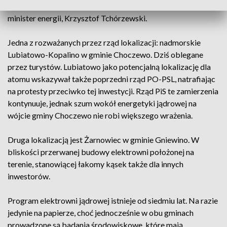
poniedziałek w programie "Minęła dwudziesta" potwierdził
minister energii, Krzysztof Tchórzewski.
Jedna z rozważanych przez rząd lokalizacji: nadmorskie
Lubiatowo-Kopalino w gminie Choczewo. Dziś oblegane
przez turystów. Lubiatowo jako potencjalną lokalizację dla
atomu wskazywał także poprzedni rząd PO-PSL, natrafiając
na protesty przeciwko tej inwestycji. Rząd PiS te zamierzenia
kontynuuje, jednak szum wokół energetyki jądrowej na
wójcie gminy Choczewo nie robi większego wrażenia.
Druga lokalizacją jest Żarnowiec w gminie Gniewino. W
bliskości przerwanej budowy elektrowni położonej na
terenie, stanowiącej łakomy kąsek także dla innych
inwestorów.
Program elektrowni jądrowej istnieje od siedmiu lat. Na razie
jedynie na papierze, choć jednocześnie w obu gminach
prowadzone są badania środowiskowe, które mają