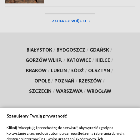
ZOBACZ WIĘCEJ
BIAŁYSTOK
/
BYDGOSZCZ
/
GDAŃSK
/
GORZÓW WLKP.
/
KATOWICE
/
KIELCE
/
KRAKÓW
/
LUBLIN
/
ŁÓDŹ
/
OLSZTYN
/
OPOLE
/
POZNAŃ
/
RZESZÓW
/
SZCZECIN
/
WARSZAWA
/
WROCŁAW
Szanujemy Twoją prywatność
Dołącz do nas:
Kliknij "Akceptuję i przechodzę do serwisu", aby wyrazić zgody na
korzystanie z technologii automatycznego śledzenia i zbierania danych,
TVP
dostęp do informacji na Twoim urządzeniu końcowym i ich