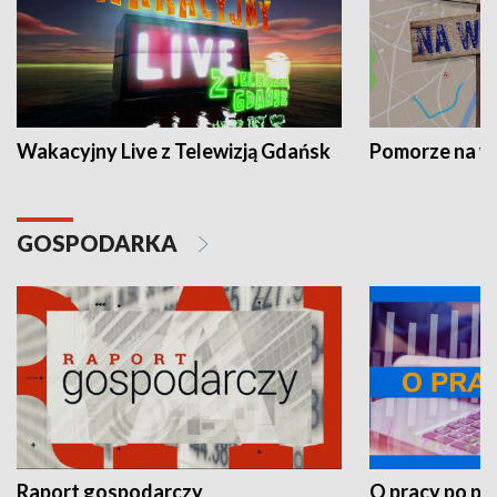
Wakacyjny Live z Telewizją Gdańsk
Pomorze na 
GOSPODARKA
Raport gospodarczy
O pracy po pr