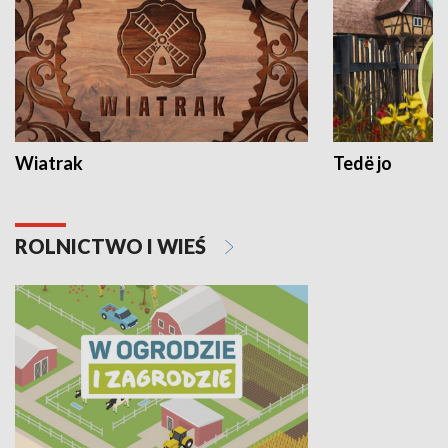
Wiatrak
Tedë jo
ROLNICTWO I WIEŚ