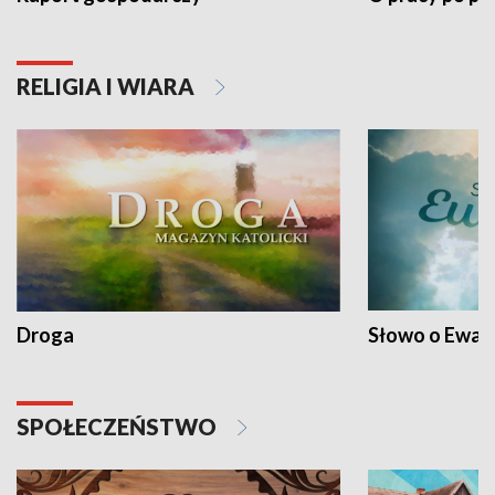
RELIGIA I WIARA
Droga
Słowo o Ewang
SPOŁECZEŃSTWO