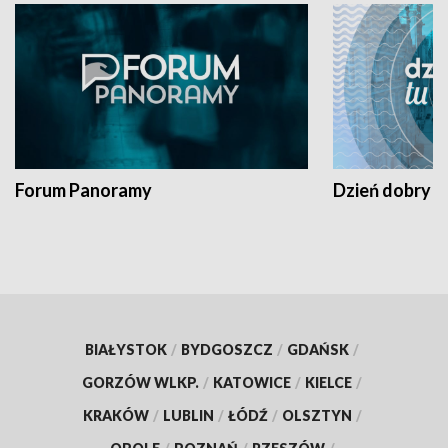
Forum Panoramy
Dzień dobry t
BIAŁYSTOK
/
BYDGOSZCZ
/
GDAŃSK
/
GORZÓW WLKP.
/
KATOWICE
/
KIELCE
/
KRAKÓW
/
LUBLIN
/
ŁÓDŹ
/
OLSZTYN
/