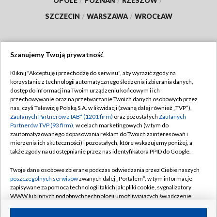
OPOLE
/
POZNAŃ
/
RZESZÓW
/
SZCZECIN
/
WARSZAWA
/
WROCŁAW
Szanujemy Twoją prywatność
Dołącz do nas:
Kliknij "Akceptuję i przechodzę do serwisu", aby wyrazić zgody na
korzystanie z technologii automatycznego śledzenia i zbierania danych,
TVP
dostęp do informacji na Twoim urządzeniu końcowym i ich
Abonament TVP
przechowywanie oraz na przetwarzanie Twoich danych osobowych przez
Regulamin TVP
nas, czyli Telewizję Polską S.A. w likwidacji (zwaną dalej również „TVP”),
Emisja w TVP
Zaufanych Partnerów z IAB* (1201 firm)
oraz pozostałych
Zaufanych
Polityka prywatności
Partnerów TVP (93 firm)
, w celach marketingowych (w tym do
Centrum informacji TVP
Moje zgody
zautomatyzowanego dopasowania reklam do Twoich zainteresowań i
mierzenia ich skuteczności) i pozostałych, które wskazujemy poniżej, a
Naziemna Telewizja Cyfrowa
Pomoc
także zgody na udostępnianie przez nas identyfikatora PPID do Google.
Sklep TVP
Biuro reklamy
Twoje dane osobowe zbierane podczas odwiedzania przez Ciebie naszych
Rada Programowa
poszczególnych serwisów
zwanych dalej „Portalem”, w tym informacje
Kontakt
zapisywane za pomocą technologii takich jak: pliki cookie, sygnalizatory
System NOS
WWW lub innych podobnych technologii umożliwiających świadczenie
dopasowanych i bezpiecznych usług, personalizację treści oraz reklam,
Informacje o nadawcy
Kanały
udostępnianie funkcji mediów społecznościowych oraz analizowanie