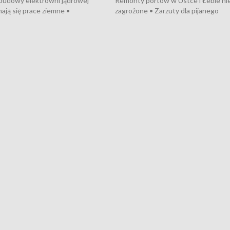
 budowy elektrowni jądrowej
Remonty portów w Ustce i Łebie ni
ają się prace ziemne •
zagrożone • Zarzuty dla pijanego
o umowę na budowę obwodnicy
kierowcy ciągnika • Protest
u Gdańskiego • Za kilka dni
poszkodowanych przez dewelopera
e ORP „Wicher” • 18 milionów
Gdyni • Milion zł dla dzieci z UCK od
a inwestycje w szkołach w Rumi
Cancer Fighters • Efekty wpisu Gdy
owie • Nowy sprzęt
Listę UNESCO • Kaszubscy kuczerz
iczny dla Puckiego Szpitala • Na
witali Tour de Pologne
znów rekordowe upały