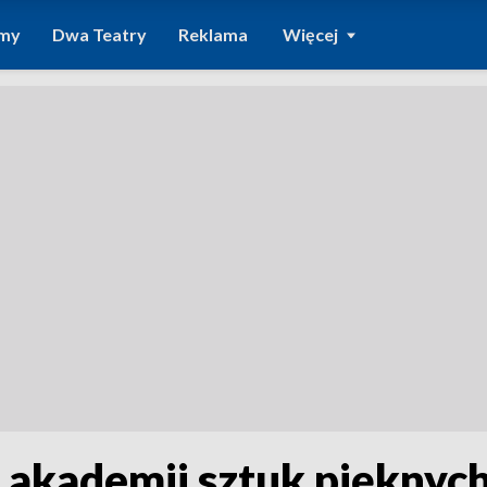
amy
Dwa Teatry
Reklama
Więcej
 akademii sztuk pięknyc