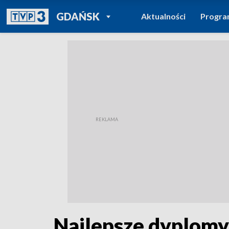
POWRÓT DO
GDAŃSK
Aktualności
Progr
TVP REGIONY
Najlepsze dyplomy