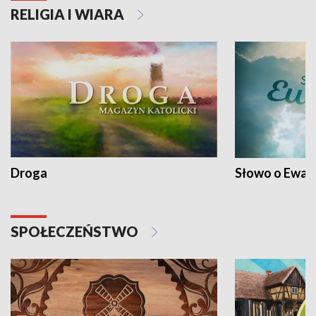
RELIGIA I WIARA
Droga
Słowo o Ewang
SPOŁECZEŃSTWO