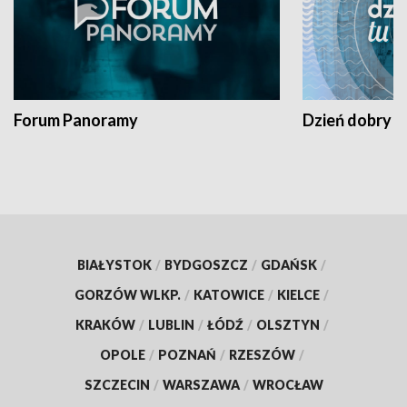
Forum Panoramy
Dzień dobry t
BIAŁYSTOK
/
BYDGOSZCZ
/
GDAŃSK
/
GORZÓW WLKP.
/
KATOWICE
/
KIELCE
/
KRAKÓW
/
LUBLIN
/
ŁÓDŹ
/
OLSZTYN
/
OPOLE
/
POZNAŃ
/
RZESZÓW
/
SZCZECIN
/
WARSZAWA
/
WROCŁAW