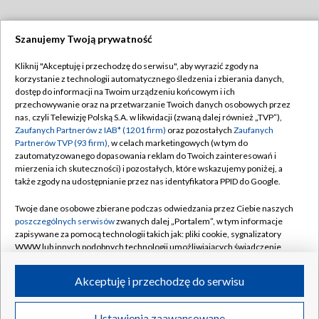
Szanujemy Twoją prywatność
Dołącz do nas:
Kliknij "Akceptuję i przechodzę do serwisu", aby wyrazić zgody na
korzystanie z technologii automatycznego śledzenia i zbierania danych,
TVP
dostęp do informacji na Twoim urządzeniu końcowym i ich
Abonament TVP
przechowywanie oraz na przetwarzanie Twoich danych osobowych przez
Regulamin TVP
nas, czyli Telewizję Polską S.A. w likwidacji (zwaną dalej również „TVP”),
Emisja w TVP
Zaufanych Partnerów z IAB* (1201 firm)
oraz pozostałych
Zaufanych
Polityka prywatności
Partnerów TVP (93 firm)
, w celach marketingowych (w tym do
Centrum informacji TVP
Moje zgody
zautomatyzowanego dopasowania reklam do Twoich zainteresowań i
mierzenia ich skuteczności) i pozostałych, które wskazujemy poniżej, a
Naziemna Telewizja Cyfrowa
Pomoc
także zgody na udostępnianie przez nas identyfikatora PPID do Google.
Sklep TVP
Biuro reklamy
Twoje dane osobowe zbierane podczas odwiedzania przez Ciebie naszych
Rada Programowa
poszczególnych serwisów
zwanych dalej „Portalem”, w tym informacje
Kontakt
zapisywane za pomocą technologii takich jak: pliki cookie, sygnalizatory
System NOS
WWW lub innych podobnych technologii umożliwiających świadczenie
dopasowanych i bezpiecznych usług, personalizację treści oraz reklam,
Informacje o nadawcy
Kanały
udostępnianie funkcji mediów społecznościowych oraz analizowanie
Akceptuję i przechodzę do serwisu
ruchu w Internecie.
Program dla prasy
©2026 Telewizja Polska S.A. w likwidacji
Biuro Reklamy
Twoje dane osobowe zbierane podczas odwiedzania przez Ciebie
Ustawienia zaawansowane