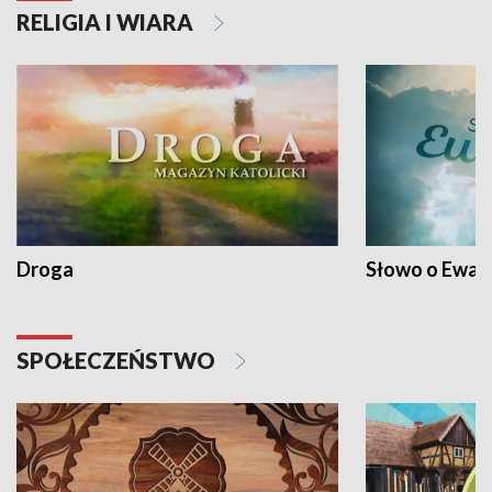
RELIGIA I WIARA
Droga
Słowo o Ewang
SPOŁECZEŃSTWO