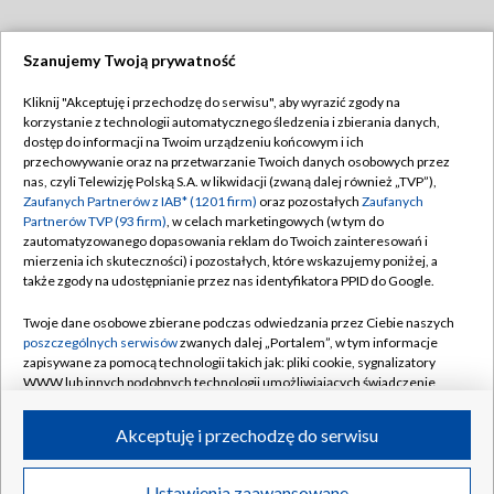
Szanujemy Twoją prywatność
Dołącz do nas:
Kliknij "Akceptuję i przechodzę do serwisu", aby wyrazić zgody na
korzystanie z technologii automatycznego śledzenia i zbierania danych,
TVP
dostęp do informacji na Twoim urządzeniu końcowym i ich
Abonament TVP
przechowywanie oraz na przetwarzanie Twoich danych osobowych przez
Regulamin TVP
nas, czyli Telewizję Polską S.A. w likwidacji (zwaną dalej również „TVP”),
Emisja w TVP
Zaufanych Partnerów z IAB* (1201 firm)
oraz pozostałych
Zaufanych
Polityka prywatności
Partnerów TVP (93 firm)
, w celach marketingowych (w tym do
Centrum informacji TVP
Moje zgody
zautomatyzowanego dopasowania reklam do Twoich zainteresowań i
mierzenia ich skuteczności) i pozostałych, które wskazujemy poniżej, a
Naziemna Telewizja Cyfrowa
Pomoc
także zgody na udostępnianie przez nas identyfikatora PPID do Google.
Sklep TVP
Biuro reklamy
Twoje dane osobowe zbierane podczas odwiedzania przez Ciebie naszych
Rada Programowa
poszczególnych serwisów
zwanych dalej „Portalem”, w tym informacje
Kontakt
zapisywane za pomocą technologii takich jak: pliki cookie, sygnalizatory
System NOS
WWW lub innych podobnych technologii umożliwiających świadczenie
dopasowanych i bezpiecznych usług, personalizację treści oraz reklam,
Informacje o nadawcy
Kanały
udostępnianie funkcji mediów społecznościowych oraz analizowanie
Akceptuję i przechodzę do serwisu
ruchu w Internecie.
Program dla prasy
©2026 Telewizja Polska S.A. w likwidacji
Biuro Reklamy
Twoje dane osobowe zbierane podczas odwiedzania przez Ciebie
Ustawienia zaawansowane