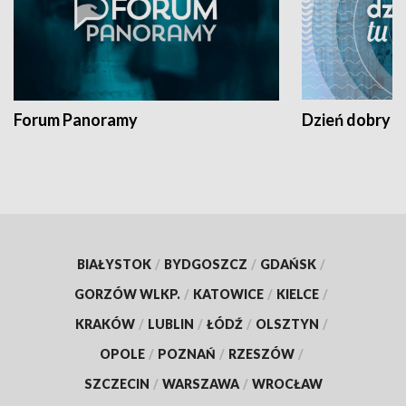
Forum Panoramy
Dzień dobry t
BIAŁYSTOK
/
BYDGOSZCZ
/
GDAŃSK
/
GORZÓW WLKP.
/
KATOWICE
/
KIELCE
/
KRAKÓW
/
LUBLIN
/
ŁÓDŹ
/
OLSZTYN
/
OPOLE
/
POZNAŃ
/
RZESZÓW
/
SZCZECIN
/
WARSZAWA
/
WROCŁAW