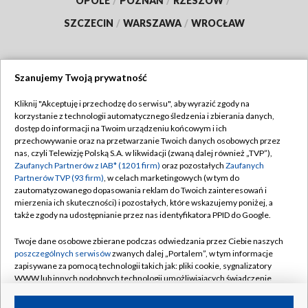
OPOLE
/
POZNAŃ
/
RZESZÓW
/
SZCZECIN
/
WARSZAWA
/
WROCŁAW
Szanujemy Twoją prywatność
Dołącz do nas:
Kliknij "Akceptuję i przechodzę do serwisu", aby wyrazić zgody na
korzystanie z technologii automatycznego śledzenia i zbierania danych,
TVP
dostęp do informacji na Twoim urządzeniu końcowym i ich
Abonament TVP
przechowywanie oraz na przetwarzanie Twoich danych osobowych przez
Regulamin TVP
nas, czyli Telewizję Polską S.A. w likwidacji (zwaną dalej również „TVP”),
Emisja w TVP
Zaufanych Partnerów z IAB* (1201 firm)
oraz pozostałych
Zaufanych
Polityka prywatności
Partnerów TVP (93 firm)
, w celach marketingowych (w tym do
Centrum informacji TVP
Moje zgody
zautomatyzowanego dopasowania reklam do Twoich zainteresowań i
mierzenia ich skuteczności) i pozostałych, które wskazujemy poniżej, a
Naziemna Telewizja Cyfrowa
Pomoc
także zgody na udostępnianie przez nas identyfikatora PPID do Google.
Sklep TVP
Biuro reklamy
Twoje dane osobowe zbierane podczas odwiedzania przez Ciebie naszych
Rada Programowa
poszczególnych serwisów
zwanych dalej „Portalem”, w tym informacje
Kontakt
zapisywane za pomocą technologii takich jak: pliki cookie, sygnalizatory
System NOS
WWW lub innych podobnych technologii umożliwiających świadczenie
dopasowanych i bezpiecznych usług, personalizację treści oraz reklam,
Informacje o nadawcy
Kanały
udostępnianie funkcji mediów społecznościowych oraz analizowanie