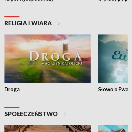
RELIGIA I WIARA
Droga
Słowo o Ewang
SPOŁECZEŃSTWO