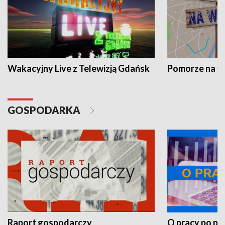
Wakacyjny Live z Telewizją Gdańsk
Pomorze na 
GOSPODARKA
Raport gospodarczy
O pracy po pr