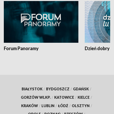
Forum Panoramy
Dzień dobry t
BIAŁYSTOK
/
BYDGOSZCZ
/
GDAŃSK
/
GORZÓW WLKP.
/
KATOWICE
/
KIELCE
/
KRAKÓW
/
LUBLIN
/
ŁÓDŹ
/
OLSZTYN
/