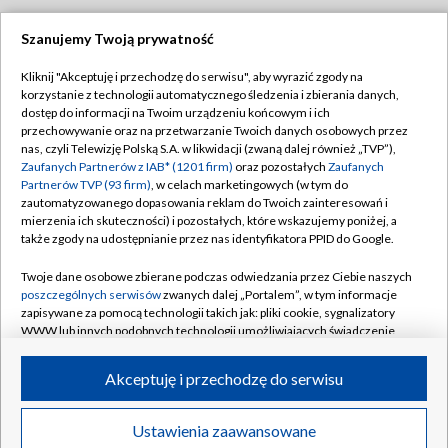
Szanujemy Twoją prywatność
Dołącz do nas:
Kliknij "Akceptuję i przechodzę do serwisu", aby wyrazić zgody na
korzystanie z technologii automatycznego śledzenia i zbierania danych,
TVP
dostęp do informacji na Twoim urządzeniu końcowym i ich
Abonament TVP
przechowywanie oraz na przetwarzanie Twoich danych osobowych przez
Regulamin TVP
nas, czyli Telewizję Polską S.A. w likwidacji (zwaną dalej również „TVP”),
Emisja w TVP
Polityka prywatności
Zaufanych Partnerów z IAB* (1201 firm)
oraz pozostałych
Zaufanych
Partnerów TVP (93 firm)
, w celach marketingowych (w tym do
Centrum informacji TVP
Moje zgody
zautomatyzowanego dopasowania reklam do Twoich zainteresowań i
mierzenia ich skuteczności) i pozostałych, które wskazujemy poniżej, a
Naziemna Telewizja Cyfrowa
Pomoc
także zgody na udostępnianie przez nas identyfikatora PPID do Google.
Sklep TVP
Biuro reklamy
Twoje dane osobowe zbierane podczas odwiedzania przez Ciebie naszych
Rada Programowa
Kontakt
poszczególnych serwisów
zwanych dalej „Portalem”, w tym informacje
zapisywane za pomocą technologii takich jak: pliki cookie, sygnalizatory
System NOS
WWW lub innych podobnych technologii umożliwiających świadczenie
dopasowanych i bezpiecznych usług, personalizację treści oraz reklam,
Informacje o nadawcy
Kanały
udostępnianie funkcji mediów społecznościowych oraz analizowanie
Akceptuję i przechodzę do serwisu
ruchu w Internecie.
Program dla prasy
©2026 Telewizja Polska S.A. w likwidacji
Biuro Reklamy
Twoje dane osobowe zbierane podczas odwiedzania przez Ciebie
Ustawienia zaawansowane
poszczególnych serwisów
na Portalu, takie jak adresy IP, identyfikatory