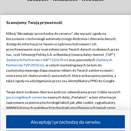
Szanujemy Twoją prywatność
Dołącz do nas:
Kliknij "Akceptuję i przechodzę do serwisu", aby wyrazić zgody na
korzystanie z technologii automatycznego śledzenia i zbierania danych,
TVP
dostęp do informacji na Twoim urządzeniu końcowym i ich
Abonament TVP
przechowywanie oraz na przetwarzanie Twoich danych osobowych przez
Regulamin TVP
nas, czyli Telewizję Polską S.A. w likwidacji (zwaną dalej również „TVP”),
Emisja w TVP
Polityka prywatności
Zaufanych Partnerów z IAB* (1201 firm)
oraz pozostałych
Zaufanych
Partnerów TVP (93 firm)
, w celach marketingowych (w tym do
Centrum informacji TVP
Moje zgody
zautomatyzowanego dopasowania reklam do Twoich zainteresowań i
mierzenia ich skuteczności) i pozostałych, które wskazujemy poniżej, a
Naziemna Telewizja Cyfrowa
Pomoc
także zgody na udostępnianie przez nas identyfikatora PPID do Google.
Sklep TVP
Biuro reklamy
Twoje dane osobowe zbierane podczas odwiedzania przez Ciebie naszych
Rada Programowa
Kontakt
poszczególnych serwisów
zwanych dalej „Portalem”, w tym informacje
zapisywane za pomocą technologii takich jak: pliki cookie, sygnalizatory
System NOS
WWW lub innych podobnych technologii umożliwiających świadczenie
dopasowanych i bezpiecznych usług, personalizację treści oraz reklam,
Informacje o nadawcy
Kanały
udostępnianie funkcji mediów społecznościowych oraz analizowanie
Akceptuję i przechodzę do serwisu
ruchu w Internecie.
Program dla prasy
©2026 Telewizja Polska S.A. w likwidacji