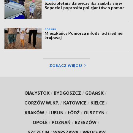
Sześcioletnia dziewczynka zgubiła się w
Sopocie i poprosiła policjantów o pomoc
GDAŃSK
Mieszkańcy Pomorza młodsi od średniej
krajowej
ZOBACZ WIĘCEJ
BIAŁYSTOK
/
BYDGOSZCZ
/
GDAŃSK
/
GORZÓW WLKP.
/
KATOWICE
/
KIELCE
/
KRAKÓW
/
LUBLIN
/
ŁÓDŹ
/
OLSZTYN
/
OPOLE
/
POZNAŃ
/
RZESZÓW
/
SZCZECIN
/
WARSZAWA
/
WROCŁAW